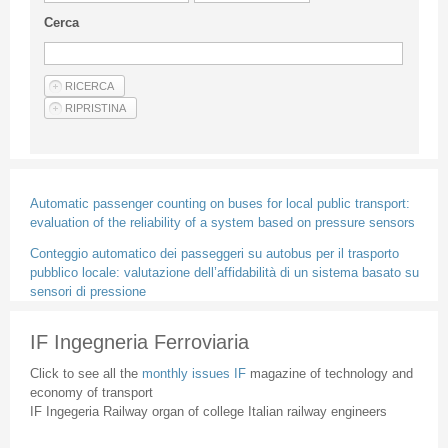
Guideline for authors
Cerca
Privacy & Policy
Articles
Shop
Suppliers of products and services
Automatic passenger counting on buses for local public transport:
evaluation of the reliability of a system based on pressure sensors
Conteggio automatico dei passeggeri su autobus per il trasporto
pubblico locale: valutazione dell’affidabilità di un sistema basato su
sensori di pressione
IF Ingegneria Ferroviaria
Click to see all the
monthly issues IF
magazine of technology and
economy of transport
IF Ingegeria Railway organ of college Italian railway engineers