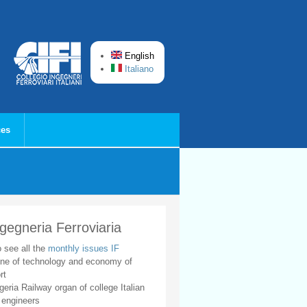
English
Italiano
ces
ngegneria Ferroviaria
o see all the
monthly issues IF
ne of technology and economy of
rt
geria Railway organ of college Italian
 engineers