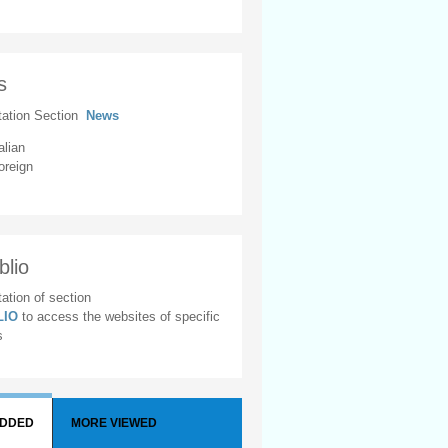
s
tation Section
News
alian
oreign
blio
ation of section
BLIO
to access the websites of specific
s
ADDED
MORE VIEWED