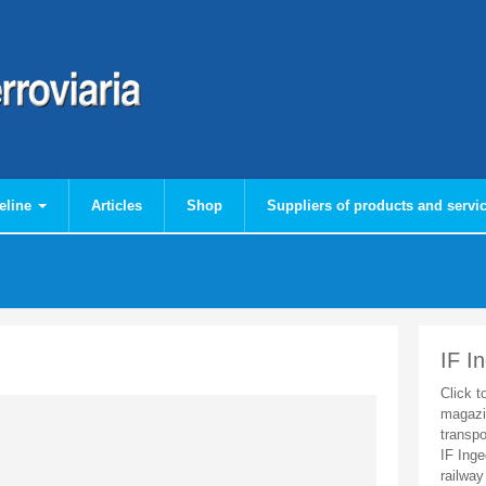
eline
Articles
Shop
Suppliers of products and servi
IF I
Click t
magazi
transpo
IF Inge
railway