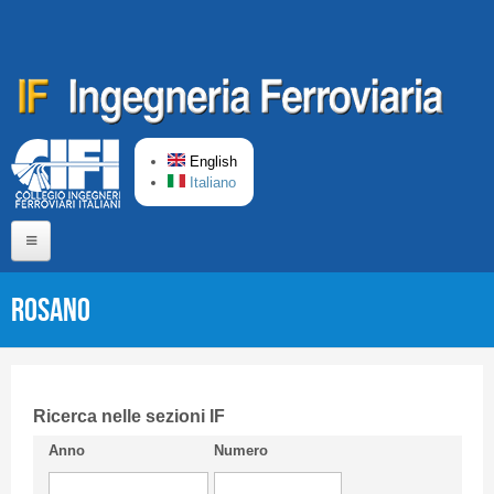
Skip to main content
English
Italiano
Home
ROSANO
About us
Editorial Board
Short presentation CIFI
Ricerca nelle sezioni IF
Anno
Numero
Guideline