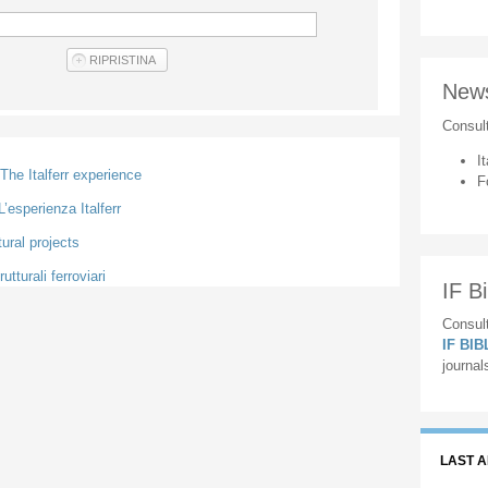
New
Consul
It
 The Italferr experience
F
L’esperienza Italferr
tural projects
utturali ferroviari
IF Bi
Consult
IF BI
journal
LAST 