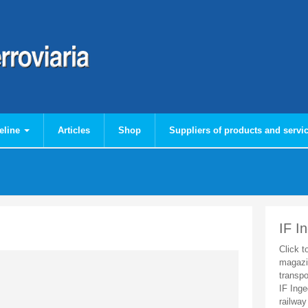
eline
Articles
Shop
Suppliers of products and servi
IF I
Click t
magazi
transpo
IF Inge
railway