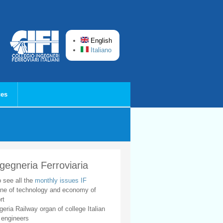
English
Italiano
ces
ngegneria Ferroviaria
o see all the
monthly issues IF
ne of technology and economy of
rt
geria Railway organ of college Italian
 engineers