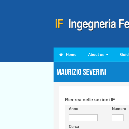
Skip to main content
Home
About us
Guid
Maurizio SEVERINI
Ricerca nelle sezioni IF
Anno
Numero
Cerca