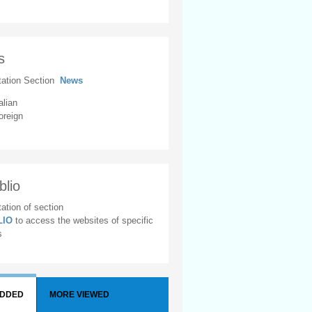
s
tation Section
News
alian
oreign
blio
ation of section
BLIO
to access the websites of specific
s
ADDED
MORE VIEWED