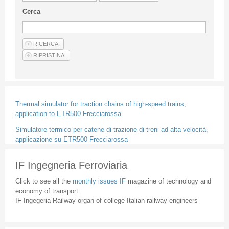
Guideline for authors
Cerca
Privacy & Policy
Articles
Shop
Suppliers of products and services
Thermal simulator for traction chains of high-speed trains,
application to ETR500-Frecciarossa
Simulatore termico per catene di trazione di treni ad alta velocità,
applicazione su ETR500-Frecciarossa
IF Ingegneria Ferroviaria
Click to see all the
monthly issues IF
magazine of technology and
economy of transport
IF Ingegeria Railway organ of college Italian railway engineers