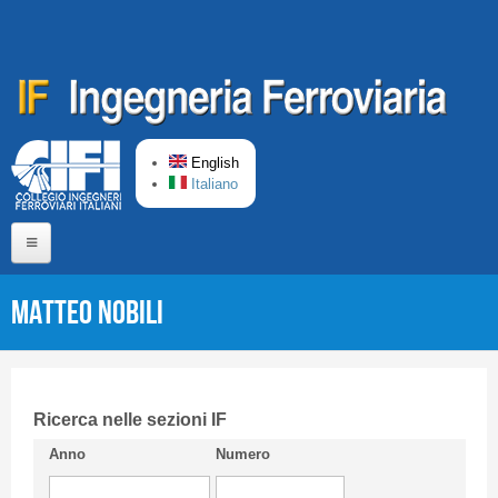
Skip to main content
English
Italiano
Home
Matteo NOBILI
About us
Editorial Board
Short presentation CIFI
Ricerca nelle sezioni IF
Anno
Numero
Guideline