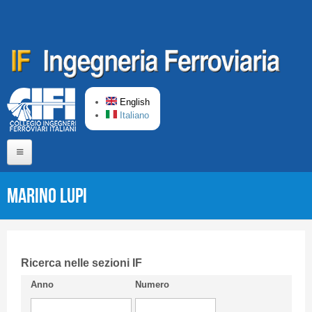
Skip to main content
English
Italiano
Home
Marino LUPI
About us
Editorial Board
Short presentation CIFI
Ricerca nelle sezioni IF
Anno
Numero
Guideline