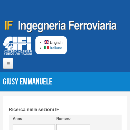
Skip to main content
English
Italiano
Home
Giusy EMMANUELE
About us
Editorial Board
Short presentation CIFI
Ricerca nelle sezioni IF
Anno
Numero
Guideline