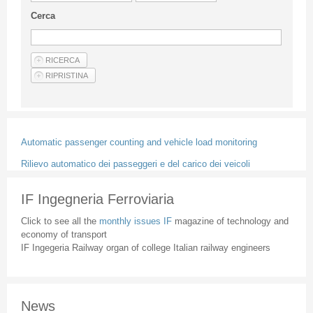
Guideline for authors
Cerca
Privacy & Policy
Articles
Shop
Suppliers of products and services
Automatic passenger counting and vehicle load monitoring
Rilievo automatico dei passeggeri e del carico dei veicoli
IF Ingegneria Ferroviaria
Click to see all the
monthly issues IF
magazine of technology and
economy of transport
IF Ingegeria Railway organ of college Italian railway engineers
News