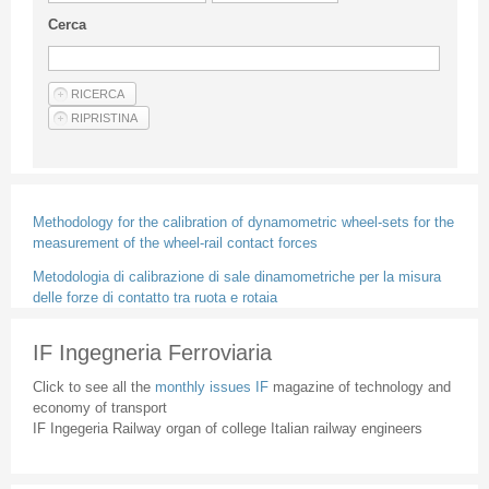
Guideline for authors
Cerca
Privacy & Policy
Articles
Shop
Suppliers of products and services
Methodology for the calibration of dynamometric wheel-sets for the
measurement of the wheel-rail contact forces
Metodologia di calibrazione di sale dinamometriche per la misura
delle forze di contatto tra ruota e rotaia
IF Ingegneria Ferroviaria
Click to see all the
monthly issues IF
magazine of technology and
economy of transport
IF Ingegeria Railway organ of college Italian railway engineers