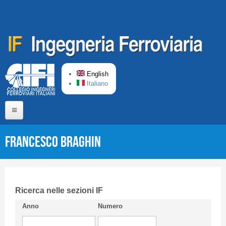
Skip to main content
English
Italiano
Home
Francesco BRAGHIN
About us
Editorial Board
Short presentation CIFI
Ricerca nelle sezioni IF
Anno
Numero
Guideline