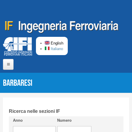
Skip to main content
English
Italiano
Home
Barbaresi
About us
Editorial Board
Short presentation CIFI
Ricerca nelle sezioni IF
Anno
Numero
Guideline