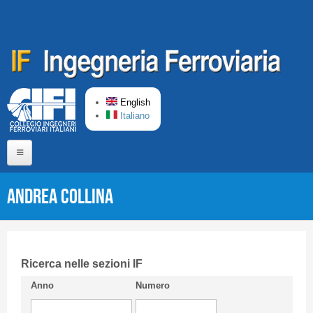
Skip to main content
English
Italiano
Home
Andrea COLLINA
About us
Editorial Board
Short presentation CIFI
Ricerca nelle sezioni IF
Anno
Numero
Guideline