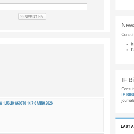
New
Consul
It
F
IF Bi
Consult
IF BI
journal
 - LUGLIO-AGOSTO - n.7-8 anno 2026
LAST 