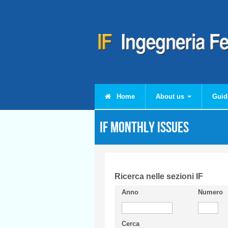
Skip to main content
Home
About us
Guid
IF monthly issues
Ricerca nelle sezioni IF
Anno
Numero
Cerca