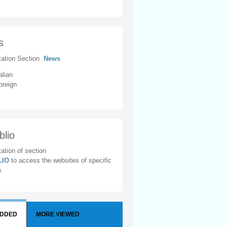
s
tation Section
News
alian
oreign
blio
ation of section
BLIO
to access the websites of specific
s
ADDED
MORE VIEWED