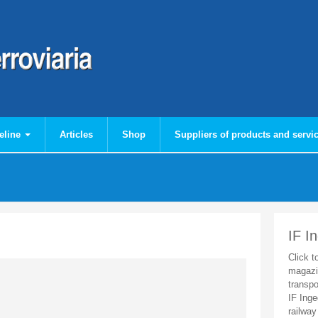
eline
Articles
Shop
Suppliers of products and servi
IF I
Click t
magazi
transpo
IF Inge
railway