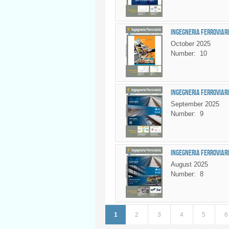
Ingegneria Ferroviari
October 2025
Number:
10
Ingegneria Ferroviari
September 2025
Number:
9
Ingegneria Ferroviaria
August 2025
Number:
8
1
2
3
4
5
6
Pages