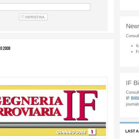
New
Consul
It
no 2008
F
IF Bi
Consult
IF BI
journal
LAST 