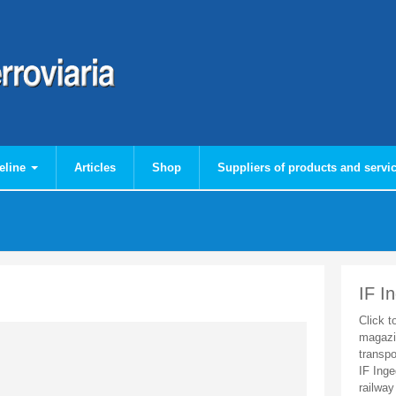
eline
Articles
Shop
Suppliers of products and servi
IF I
Click t
magazi
transpo
IF Inge
railway