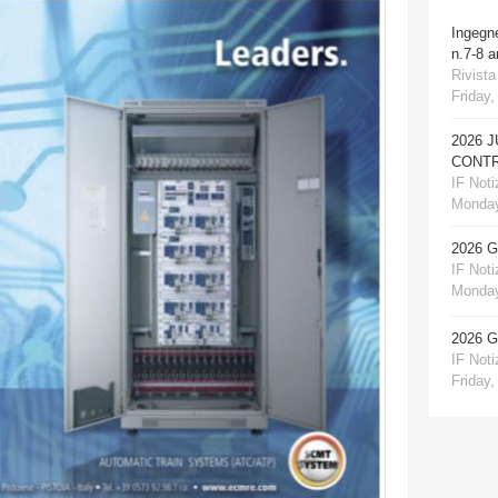
Ingegn
n.7-8 
Rivista
Friday,
2026 
CONTR
IF Notiz
Monday
2026 
IF Notiz
Monday
2026 
IF Notiz
Friday,