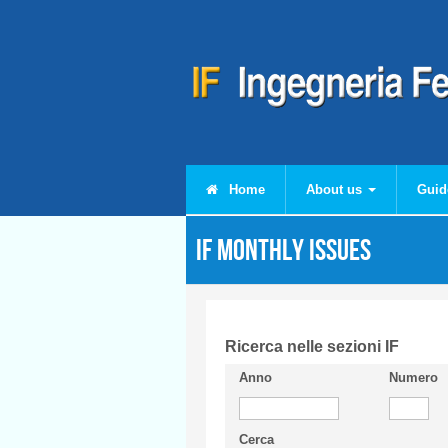
Skip to main content
Home
About us
Guid
IF monthly issues
Ricerca nelle sezioni IF
Anno
Numero
Cerca