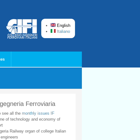
English
Italiano
ces
ngegneria Ferroviaria
o see all the
monthly issues IF
ne of technology and economy of
rt
geria Railway organ of college Italian
 engineers