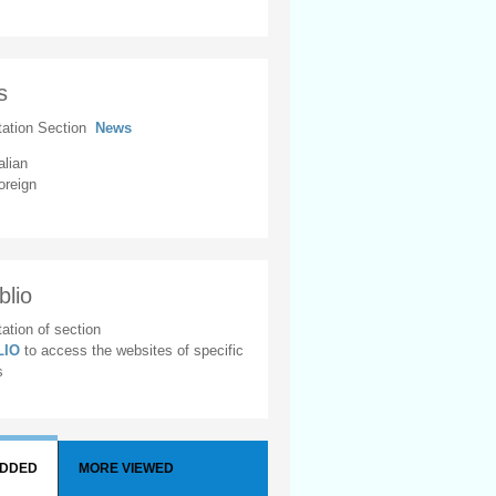
s
tation Section
News
alian
oreign
blio
ation of section
BLIO
to access the websites of specific
s
ADDED
MORE VIEWED