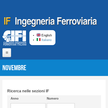
Skip to main content
English
Italiano
Home
Novembre
About us
Editorial Board
Short presentation CIFI
Ricerca nelle sezioni IF
Anno
Numero
Guideline