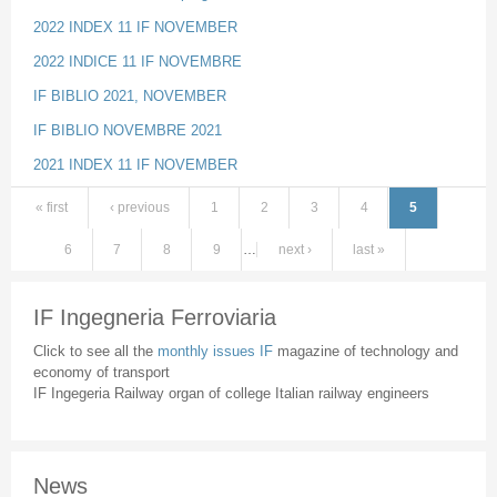
2022 INDEX 11 IF NOVEMBER
2022 INDICE 11 IF NOVEMBRE
IF BIBLIO 2021, NOVEMBER
IF BIBLIO NOVEMBRE 2021
2021 INDEX 11 IF NOVEMBER
« first
‹ previous
1
2
3
4
5
Pages
6
7
8
9
…
next ›
last »
IF Ingegneria Ferroviaria
Click to see all the
monthly issues IF
magazine of technology and
economy of transport
IF Ingegeria Railway organ of college Italian railway engineers
News