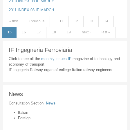
2010 INDEX 03 IF MARCH
2011 INDEX 03 IF MARCH
« first
‹ previous
…
11
12
13
14
Pages
15
16
17
18
19
next ›
last »
IF Ingegneria Ferroviaria
Click to see all the
monthly issues IF
magazine of technology and
economy of transport
IF Ingegeria Railway organ of college Italian railway engineers
News
Consultation Section
News
Italian
Foreign