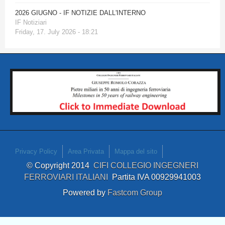
2026 GIUGNO - IF NOTIZIE DALL'INTERNO
IF Notiziari
Friday, 17. July 2026 - 18:21
Privacy Policy
Area Privata
Mappa del sito
© Copyright 2014
CIFI COLLEGIO INGEGNERI
FERROVIARI ITALIANI
Partita IVA 00929941003
Powered by
Fastcom Group