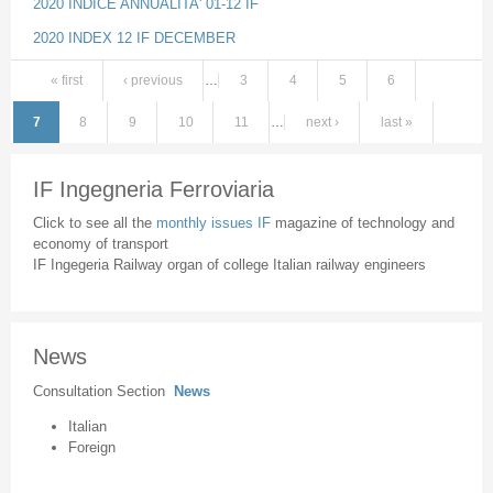
2020 INDICE ANNUALITA' 01-12 IF
2020 INDEX 12 IF DECEMBER
« first
‹ previous
…
3
4
5
6
Pages
7
8
9
10
11
…
next ›
last »
IF Ingegneria Ferroviaria
Click to see all the
monthly issues IF
magazine of technology and
economy of transport
IF Ingegeria Railway organ of college Italian railway engineers
News
Consultation Section
News
Italian
Foreign