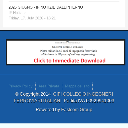
2026 GIUGNO - IF NOTIZIE DALL'INTERNO
IF Notiziari
Friday, 17. July 2026 - 18:21
Privacy Policy
Area Privata
Mappa del sito
© Copyright 2014
CIFI COLLEGIO INGEGNERI
FERROVIARI ITALIANI
Partita IVA 00929941003
Powered by
Fastcom Group