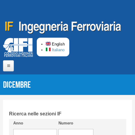
Skip to main content
English
Italiano
Home
Dicembre
About us
Editorial Board
Short presentation CIFI
Ricerca nelle sezioni IF
Anno
Numero
Guideline