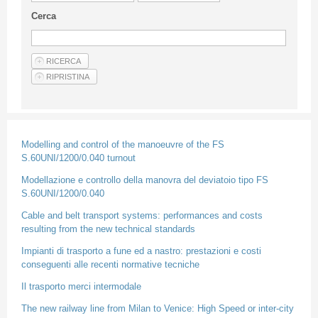
Guideline for authors
Cerca
Privacy & Policy
Articles
Shop
Suppliers of products and services
Modelling and control of the manoeuvre of the FS
S.60UNI/1200/0.040 turnout
Modellazione e controllo della manovra del deviatoio tipo FS
S.60UNI/1200/0.040
Cable and belt transport systems: performances and costs
resulting from the new technical standards
Impianti di trasporto a fune ed a nastro: prestazioni e costi
conseguenti alle recenti normative tecniche
Il trasporto merci intermodale
The new railway line from Milan to Venice: High Speed or inter-city