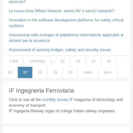
services?
La nuova linea Milano-Venezia: servizi AV o servizi interpolo?
Innovation in the software development platforms for safety critical
systems
Innovazione nello sviluppo di piattaforme informatiche applicabili ai
sistemi per la sicurezza
Assessment of existing bridges: safety and security issues
« first
‹ previous
…
12
13
14
15
Pages
16
17
18
19
20
next ›
last »
IF Ingegneria Ferroviaria
Click to see all the
monthly issues IF
magazine of technology and
economy of transport
IF Ingegeria Railway organ of college Italian railway engineers