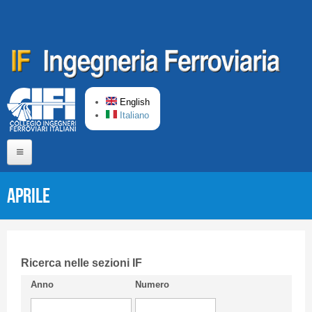
Skip to main content
English
Italiano
Home
Aprile
About us
Editorial Board
Short presentation CIFI
Ricerca nelle sezioni IF
Anno
Numero
Guideline