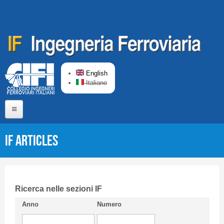
Skip to main content
English
Italiano
Home
IF articles
About us
Editorial Board
Short presentation CIFI
Ricerca nelle sezioni IF
Anno
Numero
Guideline