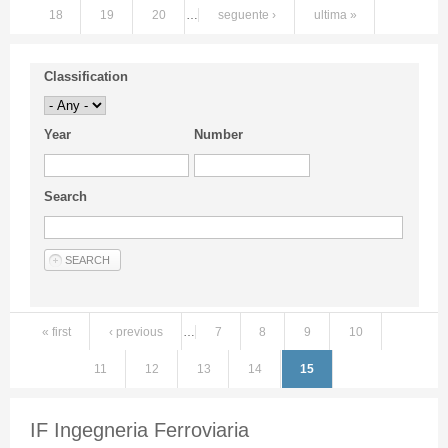
18
19
20
…
seguente ›
ultima »
Classification
Year
Number
Search
« first
‹ previous
…
7
8
9
10
Pages
11
12
13
14
15
IF Ingegneria Ferroviaria