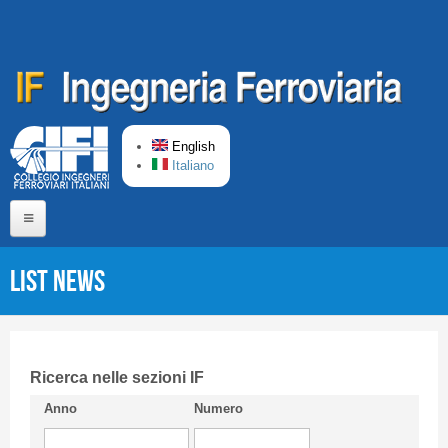
Skip to main content
English
Italiano
Home
List News
About us
Editorial Board
Short presentation CIFI
Ricerca nelle sezioni IF
Anno
Numero
Guideline