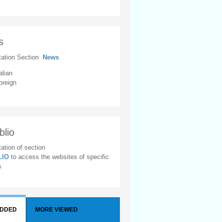
s
tation Section
News
alian
oreign
blio
ation of section
BLIO
to access the websites of specific
s
ADDED
MORE VIEWED