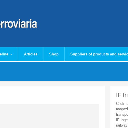
eline
Articles
Shop
Suppliers of products and servi
IF I
Click t
magazi
transpo
IF Inge
railway