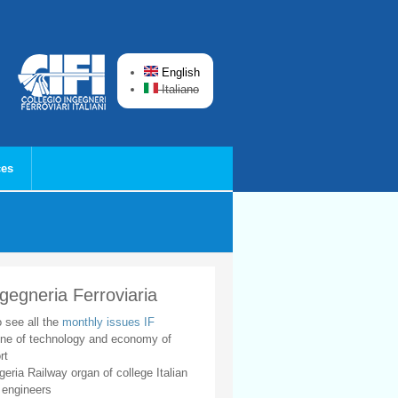
English
Italiano
ces
ngegneria Ferroviaria
o see all the
monthly issues IF
ne of technology and economy of
rt
geria Railway organ of college Italian
 engineers