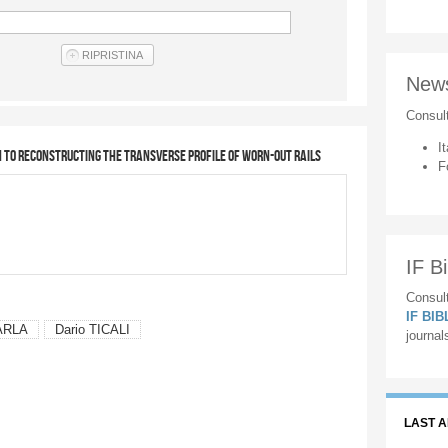
New
Consul
It
to reconstructing the transverse profile of worn-out rails
F
IF Bi
Consult
IF BI
ARLA
Dario TICALI
journal
LAST 