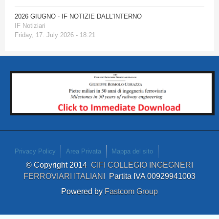
2026 GIUGNO - IF NOTIZIE DALL'INTERNO
IF Notiziari
Friday, 17. July 2026 - 18:21
Privacy Policy
Area Privata
Mappa del sito
© Copyright 2014
CIFI COLLEGIO INGEGNERI
FERROVIARI ITALIANI
Partita IVA 00929941003
Powered by
Fastcom Group