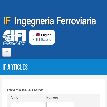
Skip to main content
English
Italiano
Home
IF articles
About us
Editorial Board
Short presentation CIFI
Ricerca nelle sezioni IF
Anno
Numero
Guideline