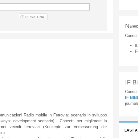
New
Consul
It
F
IF Bi
Consult
IF BI
journal
icazioni Radio mobile in Ferrovia: scenario in sviluppo
ways: development scenario) - Concetti per migliorare la
 nei veicoli ferroviari (Konzepte zur Verbesserung der
LAST 
en).