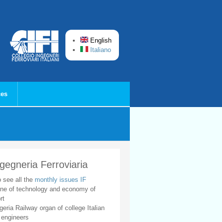
English
Italiano
ces
ngegneria Ferroviaria
o see all the
monthly issues IF
ne of technology and economy of
rt
geria Railway organ of college Italian
 engineers