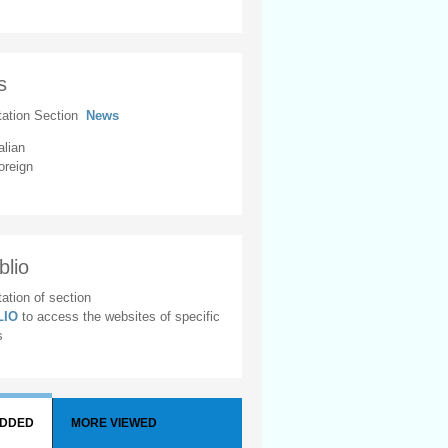
s
tation Section
News
alian
oreign
blio
ation of section
BLIO
to access the websites of specific
s
ADDED
MORE VIEWED