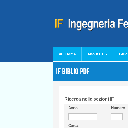
Skip to main content
Home
About us
Guid
IF Biblio PDF
Ricerca nelle sezioni IF
Anno
Numero
Cerca