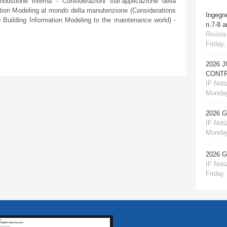
bustione interna - Considerazioni sull’applicazione della
mation Modeling al mondo della manutenzione (Considerations
Ingegn
nd Building Information Modeling to the maintenance world) -
n.7-8 
Rivista
Friday,
2026 
CONTR
IF Notiz
Monday
2026 
IF Notiz
Monday
2026 
IF Notiz
Friday,