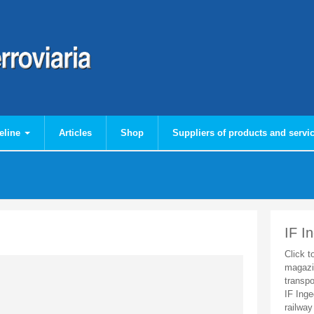
eline
Articles
Shop
Suppliers of products and servi
IF I
Click t
magazi
transpo
IF Inge
railway