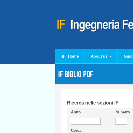
Skip to main content
Home
About us
Guid
IF Biblio PDF
Ricerca nelle sezioni IF
Anno
Numero
Cerca