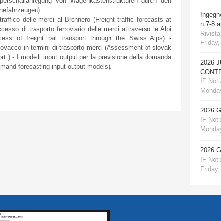
(Körperschallanregung von Wagenkastenstrukturen durch den
enefahrzeugen).
Ingegn
fico delle merci al Brennero (Freight traffic forecasts at
n.7-8 
cesso di trasporto ferroviario delle merci attraverso le Alpi
Rivista
ess of freight rail transport through the Swiss Alps) -
Friday,
slovacco in termini di trasporto merci (Assessment of slovak
port ) - I modelli input output per la previsione della domanda
2026 
 demand forecasting input output models).
CONTR
IF Notiz
Monday
2026 
IF Notiz
Monday
2026 
IF Notiz
Friday,