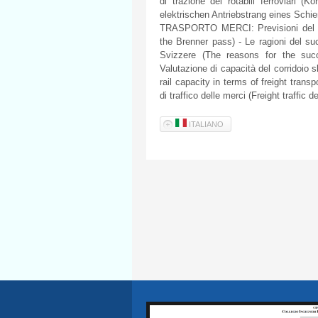
di trazione dei rotabili ferroviari 
elektrischen Antriebstrang eines Schi
TRASPORTO MERCI: Previsioni del traf
the Brenner pass) - Le ragioni del suc
Svizzere (The reasons for the succ
Valutazione di capacità del corridoio 
rail capacity in terms of freight trans
di traffico delle merci (Freight traffic
ITALIANO