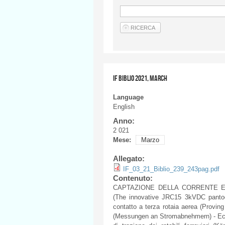
IF BIBLIO 2021, MARCH
Language
English
Anno:
2 021
Mese:
Marzo
Allegato:
IF_03_21_Biblio_239_243pag.pdf
Contenuto:
CAPTAZIONE DELLA CORRENTE E PA
(The innovative JRC15 3kVDC pantogr
contatto a terza rotaia aerea (Proving
(Messungen an Stromabnehmern) - Eccit