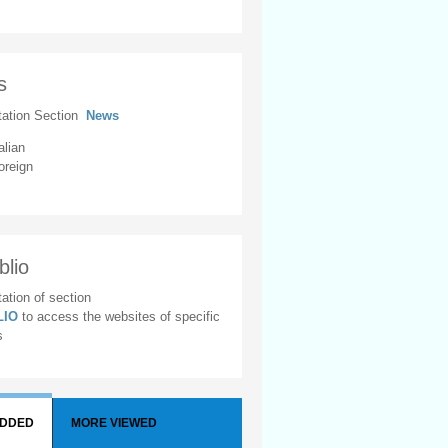
s
tation Section
News
alian
oreign
blio
ation of section
BLIO
to access the websites of specific
s
ADDED
MORE VIEWED