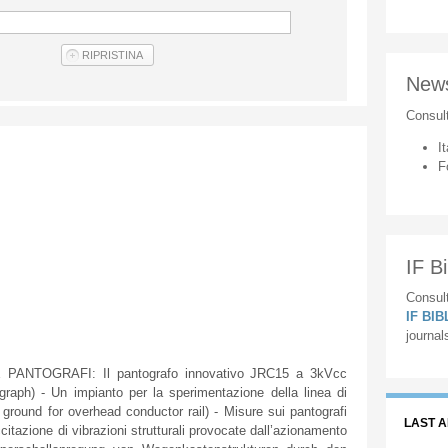
New
Consul
It
F
IF Bi
Consult
IF BI
journal
NTOGRAFI: Il pantografo innovativo JRC15 a 3kVcc
aph) - Un impianto per la sperimentazione della linea di
 ground for overhead conductor rail) - Misure sui pantografi
LAST 
azione di vibrazioni strutturali provocate dall’azionamento