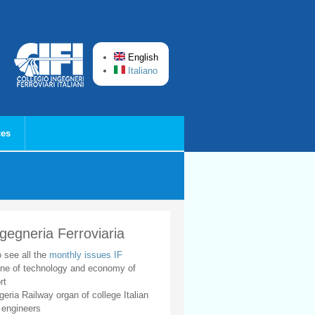
English
Italiano
ces
ngegneria Ferroviaria
o see all the
monthly issues IF
ne of technology and economy of
rt
geria Railway organ of college Italian
 engineers