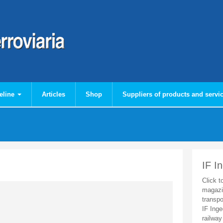
eline
Articles
Shop
Suppliers of products and servi
IF I
Click t
magazi
transpo
IF Inge
railway