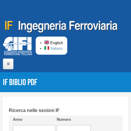
Skip to main content
English
Italiano
Home
IF Biblio PDF
About us
Editorial Board
Short presentation CIFI
Ricerca nelle sezioni IF
Anno
Numero
Guideline