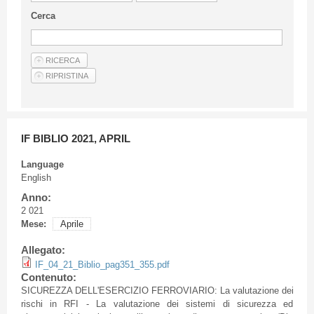
Guideline for authors
Cerca
Privacy & Policy
Articles
Shop
Suppliers of products and services
IF BIBLIO 2021, APRIL
Language
English
Anno:
2 021
Mese:
Aprile
Allegato:
IF_04_21_Biblio_pag351_355.pdf
Contenuto:
SICUREZZA DELL'ESERCIZIO FERROVIARIO: La valutazione dei
rischi in RFI - La valutazione dei sistemi di sicurezza ed