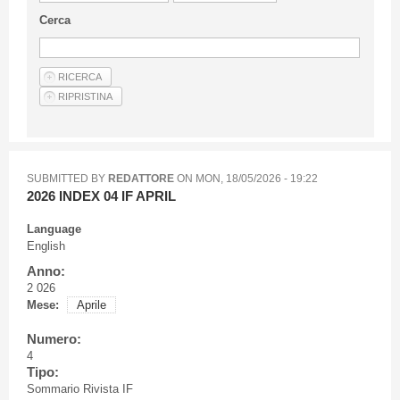
Guideline for authors
Cerca
Privacy & Policy
Articles
Shop
Suppliers of products and services
SUBMITTED BY
REDATTORE
ON
MON, 18/05/2026 - 19:22
2026 INDEX 04 IF APRIL
Language
English
Anno:
2 026
Mese:
Aprile
Numero:
4
Tipo:
Sommario Rivista IF