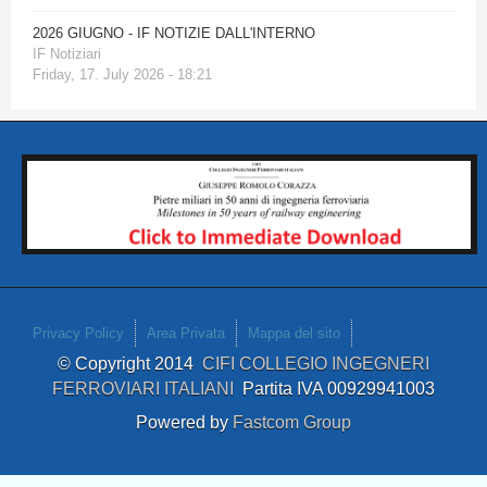
2026 GIUGNO - IF NOTIZIE DALL'INTERNO
IF Notiziari
Friday, 17. July 2026 - 18:21
Privacy Policy
Area Privata
Mappa del sito
© Copyright 2014
CIFI COLLEGIO INGEGNERI
FERROVIARI ITALIANI
Partita IVA 00929941003
Powered by
Fastcom Group