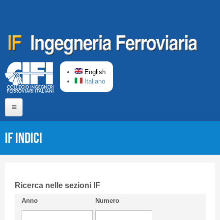
Skip to main content
English
Italiano
Home
IF Indici
About us
Editorial Board
Short presentation CIFI
Ricerca nelle sezioni IF
Anno
Numero
Guideline