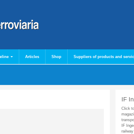
eline
Articles
Shop
Suppliers of products and servi
IF I
Click t
magazi
transpo
IF Inge
railway