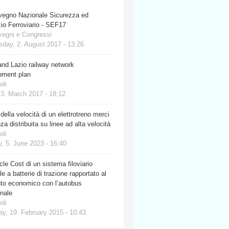
vegno Nazionale Sicurezza ed
io Ferroviario - SEF17
vegni e Congressi
day, 2. August 2017 - 13:26
nd Lazio railway network
pment plan
oli
 3. March 2017 - 18:12
 della velocità di un elettrotreno merci
za distribuita su linee ad alta velocità
oli
, 5. June 2023 - 16:40
cle Cost di un sistema filoviario
e a batterie di trazione rapportato al
nto economico con l’autobus
onale
oli
y, 19. February 2015 - 10:43