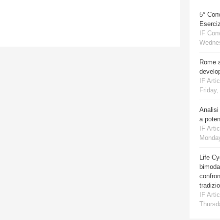
5° Con
Eserciz
IF Con
Wednes
Rome a
develo
IF Artic
Friday,
Analisi
a poten
IF Artic
Monday
Life Cy
bimodal
confro
tradizi
IF Artic
Thursda