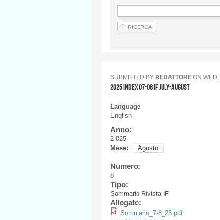
SUBMITTED BY
REDATTORE
ON
WED, 
2025 INDEX 07-08 IF JULY-AUGUST
Language
English
Anno:
2 025
Mese:
Agosto
Numero:
8
Tipo:
Sommario Rivista IF
Allegato:
Sommario_7-8_25.pdf