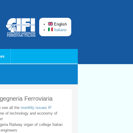
English
Italiano
ces
ngegneria Ferroviaria
o see all the
monthly issues IF
ne of technology and economy of
rt
geria Railway organ of college Italian
 engineers