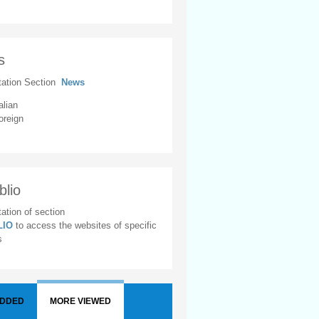
s
tation Section
News
alian
oreign
blio
ation of section
BLIO
to access the websites of specific
s
ADDED
MORE VIEWED