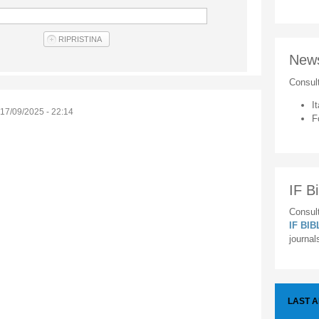
New
Consul
It
17/09/2025 - 22:14
F
IF Bi
Consult
IF BI
journal
LAST 