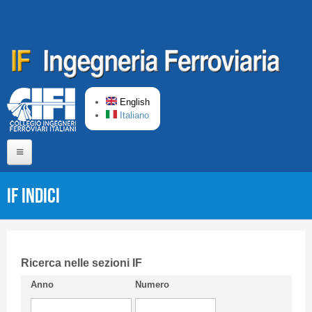
Skip to main content
English
Italiano
Home
IF Indici
About us
Editorial Board
Short presentation CIFI
Ricerca nelle sezioni IF
Anno
Numero
Guideline