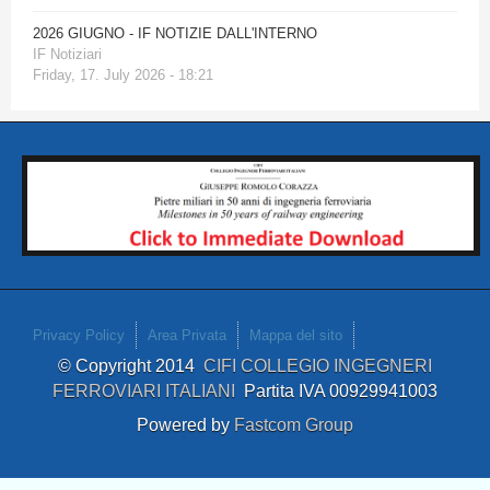
2026 GIUGNO - IF NOTIZIE DALL'INTERNO
IF Notiziari
Friday, 17. July 2026 - 18:21
Privacy Policy
Area Privata
Mappa del sito
© Copyright 2014
CIFI COLLEGIO INGEGNERI
FERROVIARI ITALIANI
Partita IVA 00929941003
Powered by
Fastcom Group