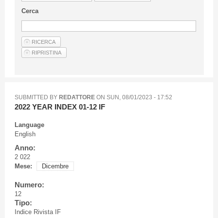
Guideline for authors
Cerca
Privacy & Policy
Articles
Shop
Suppliers of products and services
SUBMITTED BY
REDATTORE
ON
SUN, 08/01/2023 - 17:52
2022 YEAR INDEX 01-12 IF
Language
English
Anno:
2 022
Mese:
Dicembre
Numero:
12
Tipo:
Indice Rivista IF