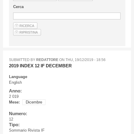
Guideline for authors
Cerca
Privacy & Policy
Articles
Shop
Suppliers of products and services
SUBMITTED BY
REDATTORE
ON
THU, 19/12/2019 - 18:56
2019 INDEX 12 IF DECEMBER
Language
English
Anno:
2 019
Mese:
Dicembre
Numero:
12
Tipo:
Sommario Rivista IF