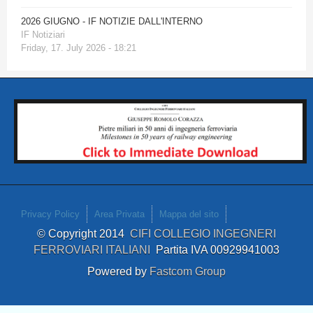
2026 GIUGNO - IF NOTIZIE DALL'INTERNO
IF Notiziari
Friday, 17. July 2026 - 18:21
Privacy Policy
Area Privata
Mappa del sito
© Copyright 2014
CIFI COLLEGIO INGEGNERI
FERROVIARI ITALIANI
Partita IVA 00929941003
Powered by
Fastcom Group