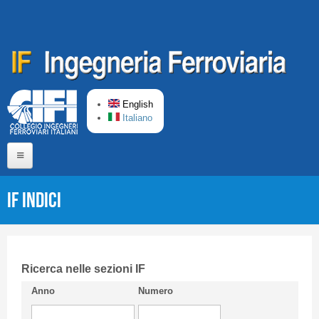
Skip to main content
English
Italiano
Home
IF Indici
About us
Editorial Board
Short presentation CIFI
Ricerca nelle sezioni IF
Anno
Numero
Guideline