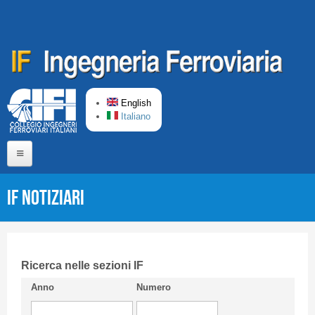
Skip to main content
English
Italiano
Home
IF Notiziari
About us
Editorial Board
Short presentation CIFI
Ricerca nelle sezioni IF
Anno
Numero
Guideline