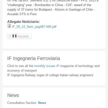
IN THE NEWS: Siemens ICE 3 for Deutsche Bahn - FFS: 2013 a
“challenging” year - Bombardier in China - CAF: award of the
supply of 37 trams for Budapest - Alstom in Santiago of Chile -
Ansaldo STS in Perù
Allegato Notiziario:
IF_05_14_Nest_pag487-498.pdf
ITALIANO
IF Ingegneria Ferroviaria
Click to see all the
monthly issues IF
magazine of technology and
economy of transport
IF Ingegeria Railway organ of college Italian railway engineers
News
Consultation Section
News