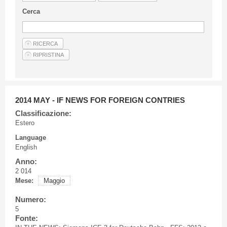
Guideline for authors
Cerca
Privacy & Policy
Articles
Shop
Suppliers of products and services
2014 MAY - IF NEWS FOR FOREIGN CONTRIES
Classificazione:
Estero
Language
English
Anno:
2 014
Mese:
Maggio
Numero:
5
Fonte: