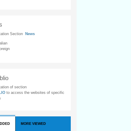
s
tation Section
News
alian
oreign
blio
ation of section
BLIO
to access the websites of specific
s
ADDED
MORE VIEWED