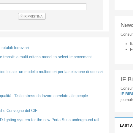
New
Consul
It
otabili ferroviari
F
ic transit: a multi-criteria model to select improvement
ico locale: un modello multicriteri per la selezione di scenari
IF Bi
Consult
IF BI
ualità: “Dallo stress da lavoro correlato alle people
journal
el e Convegno del CIFI
D lighting system for the new Porta Susa underground rail
LAST 