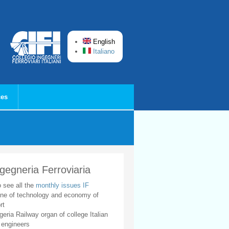
English
Italiano
ces
ngegneria Ferroviaria
o see all the
monthly issues IF
ne of technology and economy of
rt
geria Railway organ of college Italian
 engineers