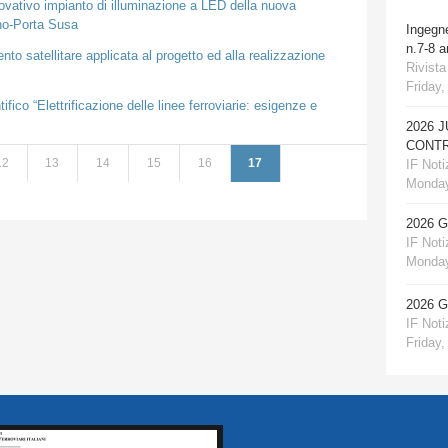
ovativo impianto di illuminazione a LED della nuova
ino-Porta Susa
Ingegn
n.7-8 
o satellitare applicata al progetto ed alla realizzazione
Rivista
Friday,
ico “Elettrificazione delle linee ferroviarie: esigenze e
2026 
CONTR
12
13
14
15
16
17
IF Notiz
Monday
2026 
IF Notiz
Monday
2026 
IF Notiz
Friday,