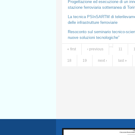
Progettazione ed esecuzione di un inn
stazione ferroviaria sotterranea di Tor
La tecnica PSInSARTM di telerilevament
delle infrastrutture ferroviarie
Resoconto sul seminario tecnico-scientif
nuove soluzioni tecnologiche”
…
« first
‹ previous
11
Pages
18
19
next ›
last »