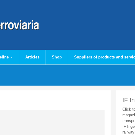
eline
Articles
Shop
Suppliers of products and servi
IF I
Click t
magazi
transpo
IF Inge
railway