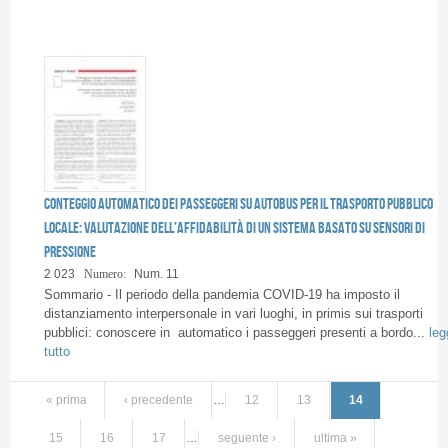
Conteggio automatico dei passeggeri su autobus per il trasporto pubblico
locale: valutazione dell’affidabilità di un sistema basato su sensori di
pressione
2 023
Numero:
Num. 11
Sommario - Il periodo della pandemia COVID-19 ha imposto il
distanziamento interpersonale in vari luoghi, in primis sui trasporti
pubblici: conoscere in automatico i passeggeri presenti a bordo...
leg
tutto
« prima
‹ precedente
…
12
13
14
15
16
17
…
seguente ›
ultima »