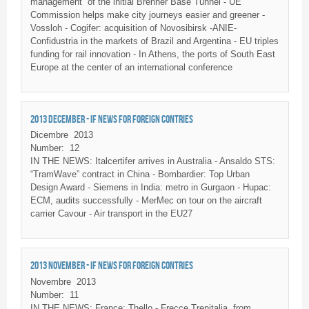
management” of the initial Brenner Base Tunnel - UE
Commission helps make city journeys easier and greener -
Vossloh - Cogifer: acquisition of Novosibirsk -ANIE-
Confidustria in the markets of Brazil and Argentina - EU triples
funding for rail innovation - In Athens, the ports of South East
Europe at the center of an international conference
2013 DECEMBER - IF NEWS FOR FOREIGN CONTRIES
Dicembre
2013
Number:
12
IN THE NEWS: Italcertifer arrives in Australia - Ansaldo STS:
“TramWave” contract in China - Bombardier: Top Urban
Design Award - Siemens in India: metro in Gurgaon - Hupac:
ECM, audits successfully - MerMec on tour on the aircraft
carrier Cavour - Air transport in the EU27
2013 NOVEMBER - IF NEWS FOR FOREIGN CONTRIES
Novembre
2013
Number:
11
IN THE NEWS: France:
Thello
-
Frecce
Trenitalia
, from