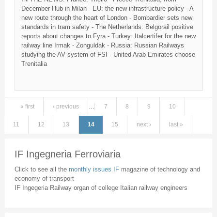
December Hub in Milan - EU: the new infrastructure policy - A
new route through the heart of London - Bombardier sets new
standards in tram safety - The Netherlands:
Belgorail
positive
reports about changes to
Fyra
- Turkey:
Italcertifer
for the new
railway line
Irmak
-
Zonguldak
- Russia: Russian Railways
studying the AV system of
FSI
- United Arab Emirates choose
Trenitalia
« first
‹ previous
…
7
8
9
10
Pages
11
12
13
14
15
next ›
last »
IF Ingegneria Ferroviaria
Click to see all the
monthly issues IF
magazine of technology and
economy of transport
IF Ingegeria Railway organ of college Italian railway engineers