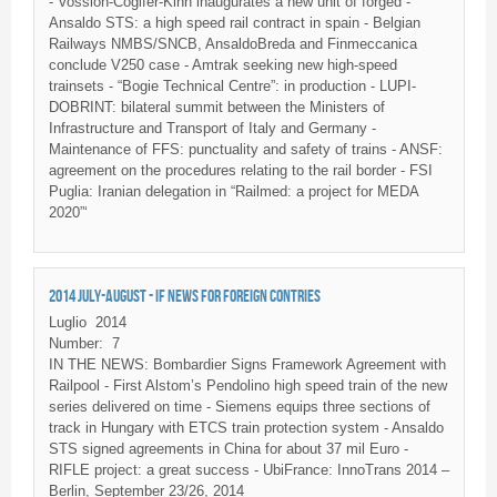
- Vossloh-Cogifer-Kihn inaugurates a new unit of forged -
Ansaldo STS: a high speed rail contract in spain - Belgian
Railways NMBS/SNCB, AnsaldoBreda and Finmeccanica
conclude V250 case - Amtrak seeking new high-speed
trainsets - “Bogie Technical Centre”: in production - LUPI-
DOBRINT: bilateral summit between the Ministers of
Infrastructure and Transport of Italy and Germany -
Maintenance of FFS: punctuality and safety of trains - ANSF:
agreement on the procedures relating to the rail border - FSI
Puglia: Iranian delegation in “Railmed: a project for MEDA
2020”‘
2014 JULY-AUGUST - IF NEWS FOR FOREIGN CONTRIES
Luglio
2014
Number:
7
IN THE NEWS: Bombardier Signs Framework Agreement with
Railpool - First Alstom’s Pendolino high speed train of the new
series delivered on time - Siemens equips three sections of
track in Hungary with ETCS train protection system - Ansaldo
STS signed agreements in China for about 37 mil Euro -
RIFLE project: a great success - UbiFrance: InnoTrans 2014 –
Berlin, September 23/26, 2014