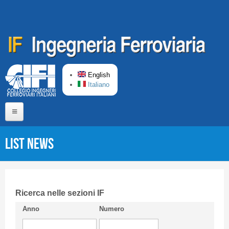
Skip to main content
English
Italiano
Home
List News
About us
Editorial Board
Short presentation CIFI
Ricerca nelle sezioni IF
Anno
Numero
Guideline