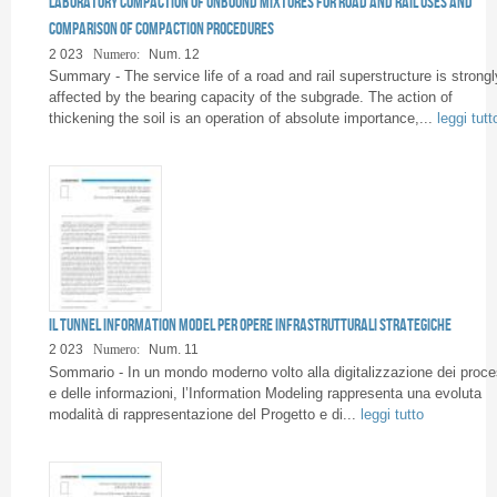
Laboratory compaction of unbound mixtures for road and rail uses and
Pages
comparison of compaction procedures
2 023
Numero:
Num. 12
Summary - The service life of a road and rail superstructure is strongl
affected by the bearing capacity of the subgrade. The action of
thickening the soil is an operation of absolute importance,...
leggi tutt
Il Tunnel Information Model per opere infrastrutturali strategiche
2 023
Numero:
Num. 11
Sommario - In un mondo moderno volto alla digitalizzazione dei proce
e delle informazioni, l’Information Modeling rappresenta una evoluta
modalità di rappresentazione del Progetto e di...
leggi tutto