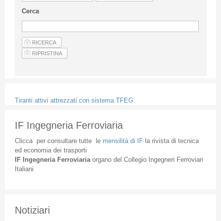
Linee Guida Per Gli Autori
Cerca
Privacy Policy
Articoli
Shop
Fornitori di prodotti e servizi
Tiranti attivi attrezzati con sistema TFEG
IF Ingegneria Ferroviaria
Clicca
per
consultare
tutte
le
mensilità
di
IF
la
rivista
di
tecnica
ed
economia
dei
trasporti
IF
Ingegneria
Ferroviaria
organo
del
Collegio
Ingegneri
Ferroviari
Italiani
Notiziari