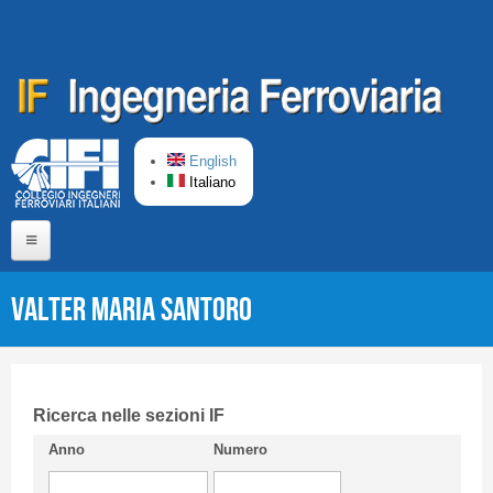
Salta al contenuto principale
English
Italiano
Home
Valter Maria SANTORO
Chi siamo
Comitato di Redazione
CIFI in breve
Ricerca nelle sezioni IF
Anno
Numero
Linee Guida