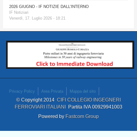
2026 GIUGNO - IF NOTIZIE DALL'INTERNO
IF Notiziari
Venerdì, 17. Luglio 2026 - 18:21
Privacy Policy
Area Privata
Mappa del sito
© Copyright 2014
CIFI COLLEGIO INGEGNERI
FERROVIARI ITALIANI
Partita IVA 00929941003
Powered by
Fastcom Group