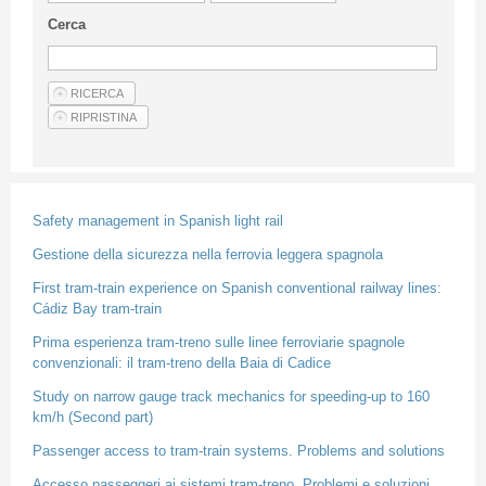
Linee Guida Per Gli Autori
Cerca
Privacy Policy
Articoli
Shop
Fornitori di prodotti e servizi
Safety management in Spanish light rail
Gestione della sicurezza nella ferrovia leggera spagnola
First tram-train experience on Spanish conventional railway lines:
Cádiz Bay tram-train
Prima esperienza tram-treno sulle linee ferroviarie spagnole
convenzionali: il tram-treno della Baia di Cadice
Study on narrow gauge track mechanics for speeding-up to 160
km/h (Second part)
Passenger access to tram-train systems. Problems and solutions
Accesso passeggeri ai sistemi tram-treno. Problemi e soluzioni