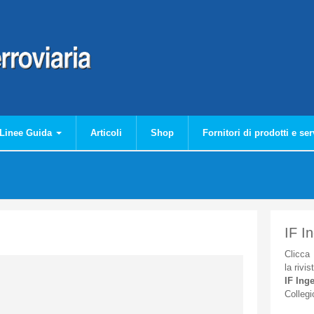
Linee Guida
Articoli
Shop
Fornitori di prodotti e ser
IF I
Clicca
la
rivis
IF
Inge
Collegi