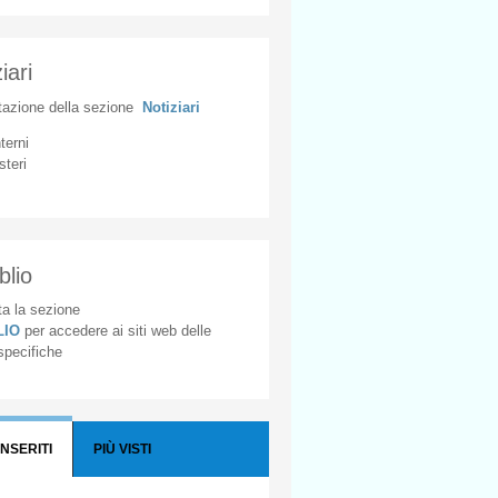
iari
tazione
della
sezione
Notiziari
nterni
steri
blio
a la sezione
BLIO
per accedere ai siti web delle
 specifiche
INSERITI
PIÙ VISTI