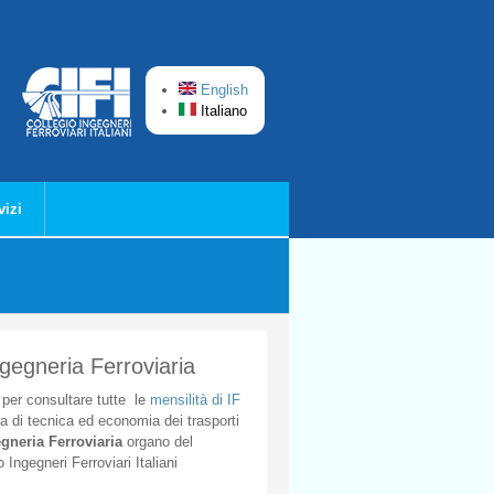
English
Italiano
vizi
ngegneria Ferroviaria
per
consultare
tutte
le
mensilità
di
IF
ta
di
tecnica
ed
economia
dei
trasporti
gneria
Ferroviaria
organo
del
o
Ingegneri
Ferroviari
Italiani