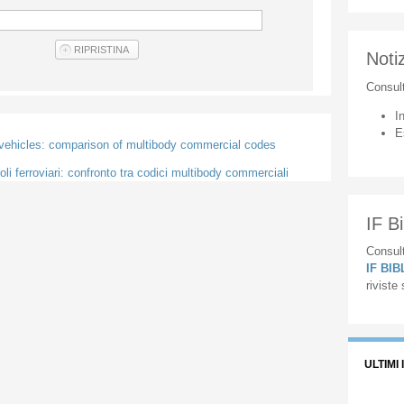
Notiz
Consul
I
E
 vehicles: comparison of multibody commercial codes
li ferroviari: confronto tra codici multibody commerciali
IF Bi
Consult
IF BI
riviste
ULTIMI 