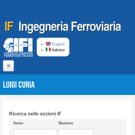
Salta al contenuto principale
English
Italiano
Home
Luigi CURIA
Chi siamo
Comitato di Redazione
CIFI in breve
Ricerca nelle sezioni IF
Anno
Numero
Linee Guida