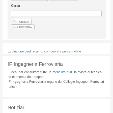
Linee Guida Per Gli Autori
Cerca
Privacy Policy
Articoli
Shop
Fornitori di prodotti e servizi
Evoluzione degli scambi con cuore a punta mobile
IF Ingegneria Ferroviaria
Clicca
per
consultare
tutte
le
mensilità
di
IF
la
rivista
di
tecnica
ed
economia
dei
trasporti
IF
Ingegneria
Ferroviaria
organo
del
Collegio
Ingegneri
Ferroviari
Italiani
Notiziari