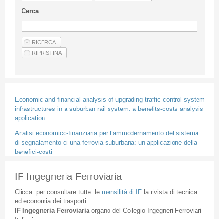
Linee Guida Per Gli Autori
Cerca
Privacy Policy
Articoli
Shop
Fornitori di prodotti e servizi
Economic and financial analysis of upgrading traffic control system
infrastructures in a suburban rail system: a benefits-costs analysis
application
Analisi economico-finanziaria per l’ammodernamento del sistema
di segnalamento di una ferrovia suburbana: un’applicazione della
benefici-costi
IF Ingegneria Ferroviaria
Clicca
per
consultare
tutte
le
mensilità
di
IF
la
rivista
di
tecnica
ed
economia
dei
trasporti
IF
Ingegneria
Ferroviaria
organo
del
Collegio
Ingegneri
Ferroviari