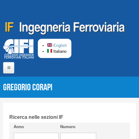
Salta al contenuto principale
English
Italiano
Home
Gregorio CORAPI
Chi siamo
Comitato di Redazione
CIFI in breve
Ricerca nelle sezioni IF
Anno
Numero
Linee Guida