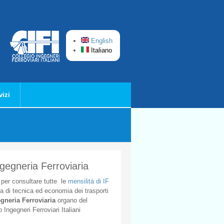
English
Italiano
vizi
ngegneria Ferroviaria
per
consultare
tutte
le
mensilità
di
IF
ta
di
tecnica
ed
economia
dei
trasporti
gneria
Ferroviaria
organo
del
o
Ingegneri
Ferroviari
Italiani