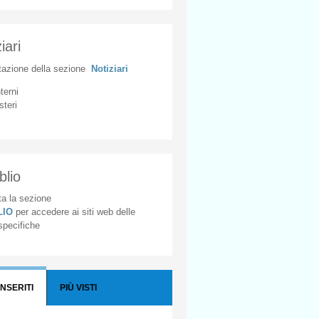
iari
tazione
della
sezione
Notiziari
nterni
steri
blio
a la sezione
BLIO
per accedere ai siti web delle
 specifiche
INSERITI
PIÙ VISTI