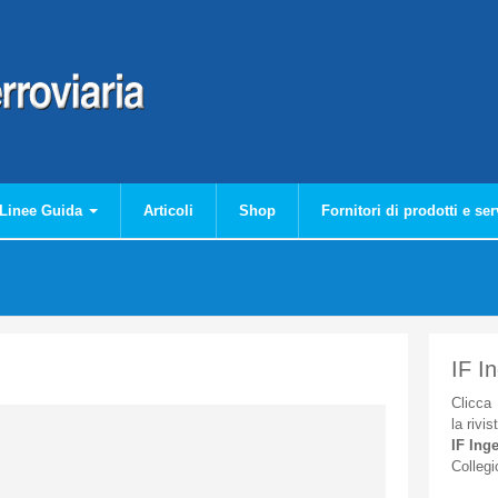
Linee Guida
Articoli
Shop
Fornitori di prodotti e ser
IF I
Clicca
la
rivis
IF
Inge
Collegi