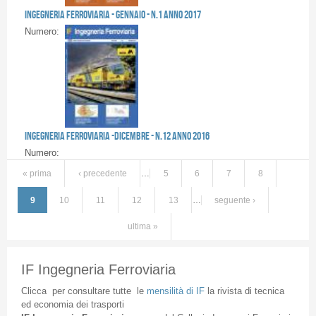
Ingegneria Ferroviaria - GENNAIO - n.1 anno 2017
Numero:
Ingegneria Ferroviaria -DICEMBRE - n.12 anno 2016
Numero:
« prima
‹ precedente
…
5
6
7
8
9
10
11
12
13
…
seguente ›
ultima »
IF Ingegneria Ferroviaria
Clicca
per
consultare
tutte
le
mensilità
di
IF
la
rivista
di
tecnica
ed
economia
dei
trasporti