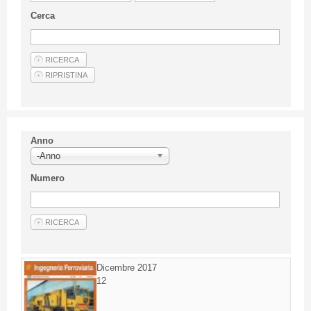
Linee Guida Per Gli Autori
Cerca
Privacy Policy
Articoli
Shop
Fornitori di prodotti e servizi
Anno
-Anno
Numero
Dicembre 2017
12