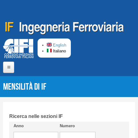
Salta al contenuto principale
English
Italiano
Home
Mensilità di IF
Chi siamo
Comitato di Redazione
CIFI in breve
Ricerca nelle sezioni IF
Anno
Numero
Linee Guida