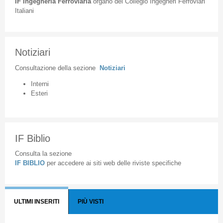
IF
Ingegneria
Ferroviaria
organo
del
Collegio
Ingegneri
Ferroviari
Italiani
Notiziari
Consultazione
della
sezione
Notiziari
Interni
Esteri
IF Biblio
Consulta la sezione
IF BIBLIO
per accedere ai siti web delle riviste specifiche
ULTIMI INSERITI
PIÙ VISTI