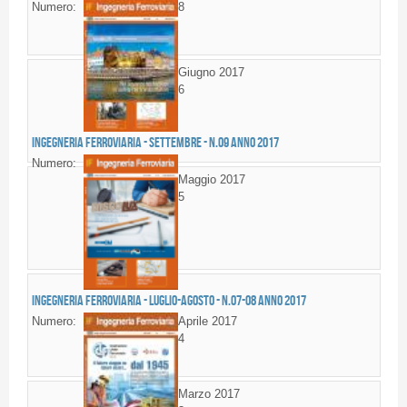
Numero:
8
Giugno 2017
6
Ingegneria Ferroviaria - SETTEMBRE - n.09 anno 2017
Numero:
Maggio 2017
5
Ingegneria Ferroviaria - LUGLIO-AGOSTO - n.07-08 anno 2017
Numero:
Aprile 2017
4
Marzo 2017