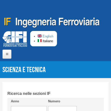
Salta al contenuto principale
English
Italiano
Home
Scienza e Tecnica
Chi siamo
Comitato di Redazione
CIFI in breve
Ricerca nelle sezioni IF
Anno
Numero
Linee Guida