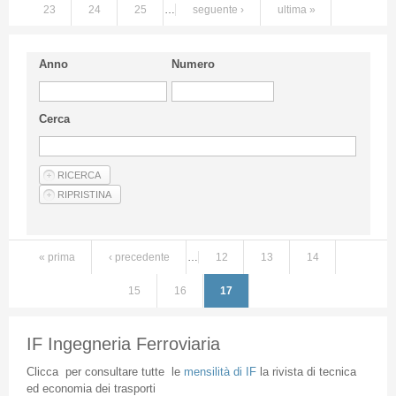
23
24
25
…
seguente ›
ultima »
Anno
Numero
Cerca
« prima
‹ precedente
…
12
13
14
Pagine
15
16
17
IF Ingegneria Ferroviaria
Clicca
per
consultare
tutte
le
mensilità
di
IF
la
rivista
di
tecnica
ed
economia
dei
trasporti