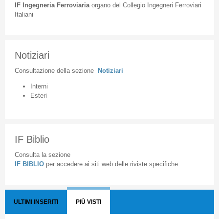
IF
Ingegneria
Ferroviaria
organo
del
Collegio
Ingegneri
Ferroviari
Italiani
Notiziari
Consultazione
della
sezione
Notiziari
Interni
Esteri
IF Biblio
Consulta la sezione
IF BIBLIO
per accedere ai siti web delle riviste specifiche
ULTIMI INSERITI
PIÙ VISTI