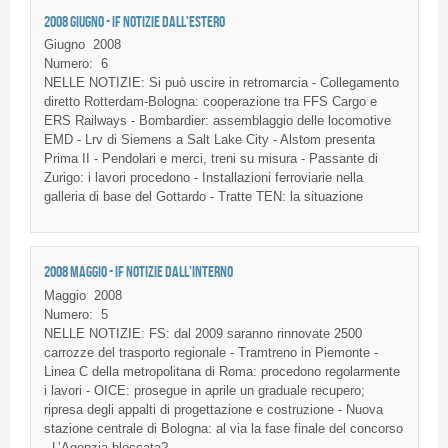
2008 GIUGNO - IF NOTIZIE DALL'ESTERO
Giugno
2008
Numero:
6
NELLE NOTIZIE: Si può uscire in retromarcia - Collegamento
diretto Rotterdam-Bologna: cooperazione tra FFS Cargo e
ERS Railways - Bombardier: assemblaggio delle locomotive
EMD - Lrv di Siemens a Salt Lake City - Alstom presenta
Prima II - Pendolari e merci, treni su misura - Passante di
Zurigo: i lavori procedono - Installazioni ferroviarie nella
galleria di base del Gottardo - Tratte TEN: la situazione
2008 MAGGIO - IF NOTIZIE DALL'INTERNO
Maggio
2008
Numero:
5
NELLE
NOTIZIE
:
FS
:
dal
2009
saranno
rinnovate
2500
carrozze
del
trasporto
regionale
-
Tramtreno
in
Piemonte
-
Linea
C
della
metropolitana
di
Roma:
procedono
regolarmente
i
lavori
-
OICE
:
prosegue
in
aprile
un
graduale
recupero
;
ripresa
degli
appalti
di
progettazione
e
costruzione
-
Nuova
stazione
centrale
di
Bologna: al via la
fase
finale del
concorso
-
L’Agenzia
bloccata
?