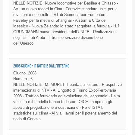
NELLE
NOTIZIE
:
Nuove
locomotive per
Basilea
e
Chiasso
-
AV: un
nuovo
record in
Cina
-
Ferrovie
: standard
unici
per le
revisioni
e i
controlli
-
LRT
di
Siemens per Edmonton -
Faiveley
per la metro
di
Shanghai -
Alstom
a
Città
del
Messico
-
Nuova
Zelanda
: lo
stato
riacquista
la
ferrovia
- H.J.
GRUNDMANN
nuovo
presidente
dell’UNIFE
-
Realizzazioni
negli
Emirati
Arabi
- Il
trenino
svizzero
diviene
bene
dell’Unesco
2008 GIUGNO - IF NOTIZIE DALL'INTERNO
Giugno
2008
Numero:
6
NELLE NOTIZIE: M. MORETTI punta sull’estero - Prospettive
internazionali di NTV - Al Lingotto di Torino ExpoFerroviaria
2008 - Traffico ferroviario ed evoluzione dell’economia - L’alta
velocità e il modello franco-tedesco - OICE: in ripresa gli
appalti di progettazione e costruzione - FS e ISTAT:
statistiche sul clima - Al via i lavori per il potenziamento del
nodo di Genova