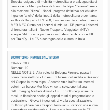
Brescia: esigenze di mobilità metropolitana e salvaguardia di
beni storici - Metropolitana di Torino: la talpa “Caterina” arriva
alla stazione “Nizza” - Napoli: progetto definitivo per chiudere
il grande “anello” della linea 1 della metropolitana e per l’area
ex Ilva di Bagnoli - HRT 260, il nuovo veicolo strada- rotaia di
MER MEC Group per i servizi di misura - DB premia i sistemi
di frenatura italiani - Nuovo Trasporto Viaggiatori (NTV)
sceglie SNCF come partner industriale - Certificazione UIC
per TrainDy - Le FS a sostegno della cultura in Italia
2008 OTTOBRE - IF NOTIZIE DALL'INTERNO
Ottobre
2008
Numero:
10
NELLE NOTIZIE: Alta velocità Bologna-Firenze: passa il
primo treno elettrico - Lin ea C di Roma: collaudata a Bassano
del Grappa la terza talpa - Accordo Anie-Italferr sui mercati
esteri - La barese Mer Mec vince la selezione italiana
dell’Emerging Markets Award - OICE: crollo negli ultimi tre
mesi, in flessione anche gli appalti misti di progettazione e
costruzione - Giovani ingegneri: al via la specializzazione
multidisciplinare per i trasporti ferroviari - Stazioni: una nuova
concezione architettonica - Nuovo sito internet per le FS