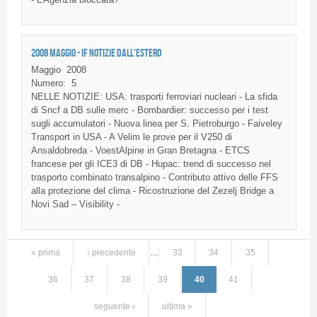
2008 MAGGIO - IF NOTIZIE DALL'ESTERO
Maggio
2008
Numero:
5
NELLE
NOTIZIE
: USA:
t
rasporti
ferroviari
nucleari
- La
sfida
di
Sncf
a DB
sulle
merc
- Bombardier:
successo
per i test
sugli
accumulatori
-
Nuova
linea
per S.
Pietroburgo
-
Faiveley
Transport in USA - A
Velim
le prove per
il
V250
di
Ansaldobreda
-
VoestAlpine
in Gran
Bretagna
-
ETCS
francese
per
gli
ICE3
di
DB -
Hupac
: trend
di
successo
nel
trasporto
combinato
transalpino
-
Contributo
attivo
delle
FFS
alla
protezione
del
clima
-
Ricostruzione
del
Zezelj
Bridge a
Novi Sad – Visibility -
« prima
‹ precedente
…
33
34
35
Pagine
36
37
38
39
40
41
seguente ›
ultima »