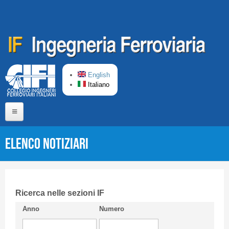
Salta al contenuto principale
English
Italiano
Home
Elenco Notiziari
Chi siamo
Comitato di Redazione
CIFI in breve
Ricerca nelle sezioni IF
Anno
Numero
Linee Guida