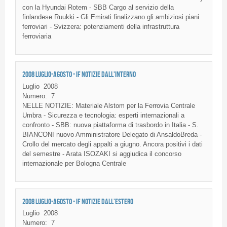
con la Hyundai Rotem - SBB Cargo al servizio della
finlandese Ruukki - Gli Emirati finalizzano gli ambiziosi piani
ferroviari - Svizzera: potenziamenti della infrastruttura
ferroviaria
2008 LUGLIO-AGOSTO - IF NOTIZIE DALL'INTERNO
Luglio
2008
Numero:
7
NELLE
NOTIZIE
:
Materiale
Alstom
per la
Ferrovia
Centrale
Umbra -
Sicurezza
e
tecnologia
:
esperti
internazionali
a
confronto
-
SBB
:
nuova
piattaforma
di
trasbordo
in Italia - S.
BIANCONI
nuovo
Amministratore
Delegato
di
AnsaldoBreda
-
Crollo
del
mercato
degli
appalti
a
giugno
.
Ancora
positivi
i
dati
del
semestre
-
Arata
ISOZAKI
si
aggiudica
il
concorso
internazionale
per Bologna
Centrale
2008 LUGLIO-AGOSTO - IF NOTIZIE DALL'ESTERO
Luglio
2008
Numero:
7