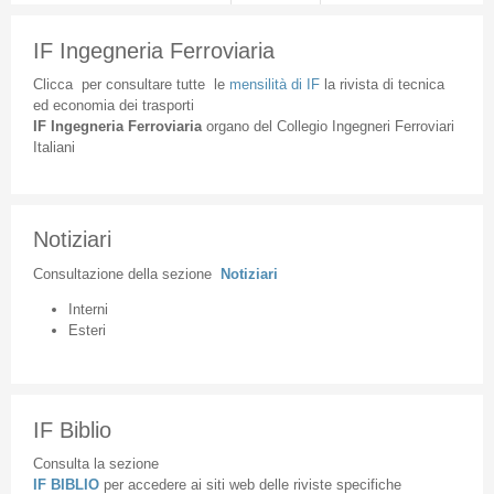
IF Ingegneria Ferroviaria
Clicca
per
consultare
tutte
le
mensilità
di
IF
la
rivista
di
tecnica
ed
economia
dei
trasporti
IF
Ingegneria
Ferroviaria
organo
del
Collegio
Ingegneri
Ferroviari
Italiani
Notiziari
Consultazione
della
sezione
Notiziari
Interni
Esteri
IF Biblio
Consulta la sezione
IF BIBLIO
per accedere ai siti web delle riviste specifiche