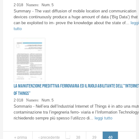
2 018
Numero:
Num. 5
Summary - The vast diffusion of mobile location and communication
devices continuously produce a huge amount of data (‘Big Data’) that
can be exploited to im- prove the knowledge about the state of...
leggi
tutto
La manutenzione predittiva ferroviaria ed il ruolo abilitante dell’“Interne
of Things”
2 018
Numero:
Num. 5
Sommario - Nell’era dell’Industrial Internet of Things è in atto una mu
contaminazione tra l’ingegneria ferro- viaria e l’Information Technology
richiedendo sempre più spesso l’utilizzo di...
leggi tutto
« prima
‹ precedente
…
38
39
40