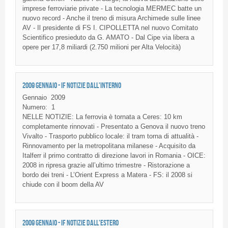
imprese
ferroviarie
private - La
tecnologia
MERMEC
batte
un
nuovo
record -
Anche
il
treno
di
misura
Archimede
sulle
linee
AV - Il
presidente
di
FS
I.
CIPOLLETTA
nel
nuovo
Comitato
Scientifico
presieduto
da
G.
AMATO
-
Dal
Cipe
via
libera
a
opere
per 17,8
miliardi
(2.750
milioni
per Alta
Velocità
)
2009 GENNAIO - IF NOTIZIE DALL'INTERNO
Gennaio
2009
Numero:
1
NELLE
NOTIZIE
: La
ferrovia
è
tornata
a
Ceres
: 10 km
completamente
rinnovati
-
Presentato
a
Genova
il
nuovo
treno
Vivalto
-
Trasporto
pubblico
locale:
il
tram
torna
di
attualità
-
Rinnovamento
per la
metropolitana
milanese
-
Acquisito
da
Italferr
il
primo
contratto
di
direzione
lavori
in Romania -
OICE
:
2008 in
ripresa
grazie
all’ultimo
trimestre
-
Ristorazione
a
bordo
dei
treni
-
L’Orient
Express a
Matera
-
FS
:
il
2008
si
chiude
con
il
boom
della
AV
2009 GENNAIO - IF NOTIZIE DALL'ESTERO