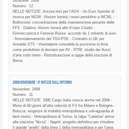
Dicembre
2008
Numero:
12
NELLE NOTIZIE: Ancora test per l’AGV - Un Euro Sprinter di
riserva per MGW - Alstom fornirà i nuovi pendolino a WCML -
Bellinzona: concentrazione della manutenzione pesante delle
FFS - Dublino: Alstom fornirà altri 8 tram Citadis -
Finmeccanica e Ferrovie Russe: accordo da 1 miliardo di euro
- Ammodernamento dei TGV-PSE - Contratto in UK per
Ansaldo STS - Voestalpine consolida la posizione in Asia
come produttore di deviatoi per AV - RTRI: studio dei flussi
d’aria sotto treno - Ristrutturazione a tappe della stazione di
Berna
2008 NOVEMBRE - IF NOTIZIE DALL'INTERNO
Novembre
2008
Numero:
11
NELLE NOTIZIE: SBB Cargo Italia cresce anche nel 2008 -
Meno di 60 giorni all’alta velocità di FS fra Milano e Bologna -
Brescia: esigenze di mobilità metropolitana e salvaguardia di
beni storici - Metropolitana di Torino: la talpa “Caterina” arriva
alla stazione “Nizza” - Napoli: progetto definitivo per chiudere
il grande “anello” della linea 1 della metropolitana e per l’area