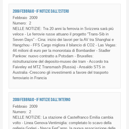
2009 FEBBRAIO - IF NOTIZIE DALL'ESTERO
Febbraio
2009
Numero:
2
NELLE NOTIZIE: Tra 20 anni la ferrovia in Svizzera sarà più
veloce - Le ferrovie russe attuano il progetto “Trans-Sib in
Seven Days” - Cina: inizio dei lavori per la AV tra Shanghai e
Hangzhou - FFS Cargo migliora il bilancio di CO2 - Las Vegas:
44 milioni di euro per la monorotaia di Bombardier - Stadler
Pankow: nuovo contratto a Potsdam - Bruxelles:
ristrutturazione del deposito-museo dei tram - Accordo tra
Faiveley ed MTZ Transmash (Russia) - Ansaldo STS in
Australia -Crescono gli investimenti a favore del trasporto
ferroviario in Francia
2009 FEBBRAIO - IF NOTIZIE DALL'INTERNO
Febbraio
2009
Numero:
2
NELLE
NOTIZIE
: La
stazione
di
Castelfranco
Emilia cambia
volto
-
Linea
Genova-Ventimiglia
:
completato
lo
scavo
della
galleria
Gorleri
-
Nasce
FerCargo
, la
nuova
associazione
delle