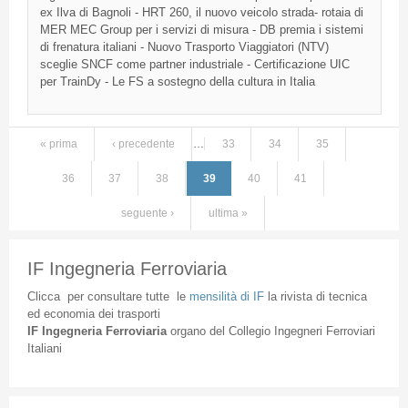
ex Ilva di Bagnoli - HRT 260, il nuovo veicolo strada- rotaia di
MER MEC Group per i servizi di misura - DB premia i sistemi
di frenatura italiani - Nuovo Trasporto Viaggiatori (NTV)
sceglie SNCF come partner industriale - Certificazione UIC
per TrainDy - Le FS a sostegno della cultura in Italia
« prima
‹ precedente
…
33
34
35
Pagine
36
37
38
39
40
41
seguente ›
ultima »
IF Ingegneria Ferroviaria
Clicca
per
consultare
tutte
le
mensilità
di
IF
la
rivista
di
tecnica
ed
economia
dei
trasporti
IF
Ingegneria
Ferroviaria
organo
del
Collegio
Ingegneri
Ferroviari
Italiani