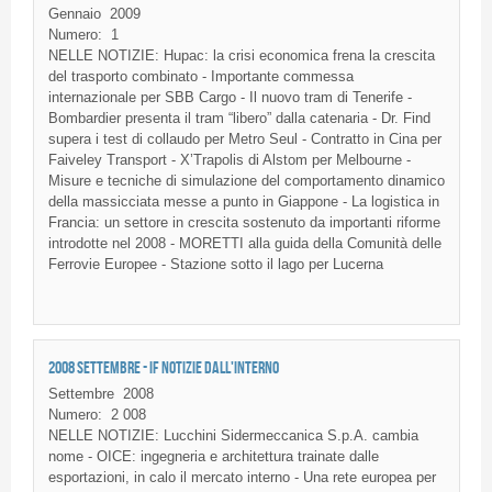
Gennaio
2009
Numero:
1
NELLE NOTIZIE: Hupac: la crisi economica frena la crescita
del trasporto combinato - Importante commessa
internazionale per SBB Cargo - Il nuovo tram di Tenerife -
Bombardier presenta il tram “libero” dalla catenaria - Dr. Find
supera i test di collaudo per Metro Seul - Contratto in Cina per
Faiveley Transport - X’Trapolis di Alstom per Melbourne -
Misure e tecniche di simulazione del comportamento dinamico
della massicciata messe a punto in Giappone - La logistica in
Francia: un settore in crescita sostenuto da importanti riforme
introdotte nel 2008 - MORETTI alla guida della Comunità delle
Ferrovie Europee - Stazione sotto il lago per Lucerna
2008 SETTEMBRE - IF NOTIZIE DALL'INTERNO
Settembre
2008
Numero:
2 008
NELLE NOTIZIE: Lucchini Sidermeccanica S.p.A. cambia
nome - OICE: ingegneria e architettura trainate dalle
esportazioni, in calo il mercato interno - Una rete europea per