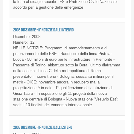
la lotta al disagio sociale - FS e Protezione Civile Nazionale:
accordo per la gestione delle emergenze
2008 DICEMBRE - IF NOTIZIE DALL'INTERNO
Dicembre
2008
Numero:
12
NELLE
NOTIZIE
:
Programmi
di
ammodernamento
e
di
potenziamento
delle
FSE
-
Raddoppio
della
linea
Pistoia-
Lucca
- 50
milioni
di
euro per le
infrastrutture
in
Piemonte
-
Passante
di
Torino:
abbattuto
sotto la Dora
l’ultimo
diaframma
della
galleria
-
Linea
C
della
metropolitana
di
Roma:
presentato
il
nuovo
treno
- Bologna:
sessanta
milioni
per
il
metrò
-
OICE
:
novembre
ancora
in
recupero
ma la
progettazione
è
in
calo
-
Riqualificazione
della
stazione
di
Gioia
Tauro
- In
esposizione
gli
11
progetti
della
nuova
stazione
centrale
di
Bologna -
Nuova
stazione
“Vesuvio
Est”
:
scelti
i 10
finalisti
del
concorso
internazionale
2008 DICEMBRE - IF NOTIZIE DALL'ESTERO