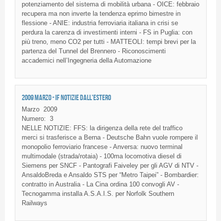
potenziamento
del
sistema
di
mobilità
urbana
-
OICE
:
febbraio
recupera
ma non
inverte
la
tendenza
eprimo
bimestre
in
flessione
-
ANIE
:
industria
ferroviaria
italiana
in
crisi
se
perdura
la
carenza
di
investimenti
interni
-
FS
in
Puglia
: con
più
treno
,
meno
CO2 per tutti -
MATTEOLI
: tempi
brevi
per la
partenza
del Tunnel del
Brennero
-
Riconoscimenti
accademici
nell’Ingegneria
della
Automazione
2009 MARZO - IF NOTIZIE DALL'ESTERO
Marzo
2009
Numero:
3
NELLE NOTIZIE: FFS: la dirigenza della rete del traffico
merci si trasferisce a Berna - Deutsche Bahn vuole rompere il
monopolio ferroviario francese - Anversa: nuovo terminal
multimodale (strada/rotaia) - 100ma locomotiva diesel di
Siemens per SNCF - Pantografi Faiveley per gli AGV di NTV -
AnsaldoBreda e Ansaldo STS per “Metro Taipei” - Bombardier:
contratto in Australia - La Cina ordina 100 convogli AV -
Tecnogamma installa A.S.A.I.S. per Norfolk Southern
Railways