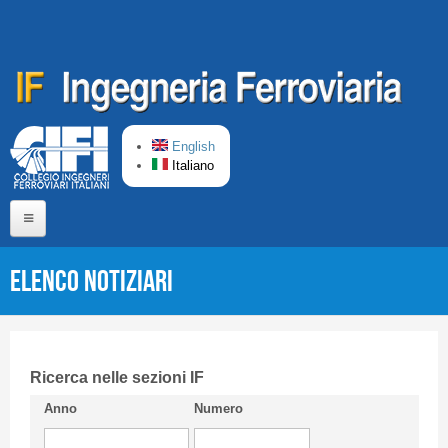
Salta al contenuto principale
English
Italiano
Home
Elenco Notiziari
Chi siamo
Comitato di Redazione
CIFI in breve
Ricerca nelle sezioni IF
Anno
Numero
Linee Guida