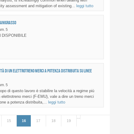
nalysis, is increasingly common when dealing with
lity assessment and mitigation of existing...
leggi tutto
MANIGRASSO
m. 5
 DISPONIBILE
ità di un elettrotreno merci a potenza distribuita su linee
m. 5
po di questo lavoro è stabilire la velocità a regime più
 elettrotreno merci (F-EMU), vale a dire un treno merci
one a potenza distribuita,...
leggi tutto
…
15
16
17
18
19