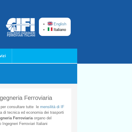
English
Italiano
vizi
ngegneria Ferroviaria
per
consultare
tutte
le
mensilità
di
IF
ta
di
tecnica
ed
economia
dei
trasporti
gneria
Ferroviaria
organo
del
o
Ingegneri
Ferroviari
Italiani