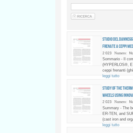
Studio del dannegg
frenate a ceppi me
2 023
Numero:
Nu
Sommario - Il comp
(HYPERLOS®, ER-
ceppi frenanti (gh
leggi tutto
Study of the therm
wheels using innov
2 023
Numero:
Nu
Summary - The be
ER-TEN, and SUP
(cast iron and or
leggi tutto