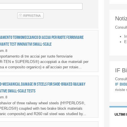
Notiz
Consul
I
iamento termomeccanico di acciai per ruote ferroviarie
E
diante test innovativi small-scale
m. 8
ortamento di tre acciai per ruote ferroviarie
TEN e SUPERLOS®) accoppiati a due materiali per
isa e composito organico) e all’acciaio per rotaie...
IF Bi
Consult
o-mechanical damage in steels for shoe-braked railway
IF BI
riviste
ative small-scale tests
m. 8
havior of three railway wheel steels (HYPERLOS®,
ERLOS®) coupled with two brake block materials
ganic composite) and R260 rail steel was studied by...
ULTIMI 