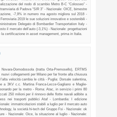
realizzazione del nodo di scambio Metro B-C “Colosseo” -
 tramviaria di Padova “SIR 3” - Nazionale: OICE, bimestre
ettazione, -7,9% in numero ma agosto migliora sul 2018 -
rroviaria 2019 le sue soluzioni innovative e sostenibili -
nistratore Delegato di Bombardier Transportation Italy -
to il mercato dell’auto (-3,1%) - Nazionale: progettazioni
e la certificazione in asset management, prima in Italia.
O
Novara-Domodossola (tratta Orta-Premosello), ERTMS
a: nuovi collegamenti per Milano per far fronte alla chiusura
 l’alta velocità cambia le città - Puglia: Dorsale salentina,
one a 3KV c.c. Martina Franca-Lecce-Gagliano e Maglie-
 Leonardo per la metro - Roma: Atac, in servizio i primi 80
ti 250 milioni per il rinnovo delle flotte navali adibite a
ess nei trasporti pubblici Ataf - Lombardia: I edizione
ionale: immatricolazioni stabili a luglio per il mercato auto
hnology, la società hi-tech del Gruppo Fsi - Nazionale: ok
ture - Nazionale: Oice, la situazione al luglio - Nazionale: