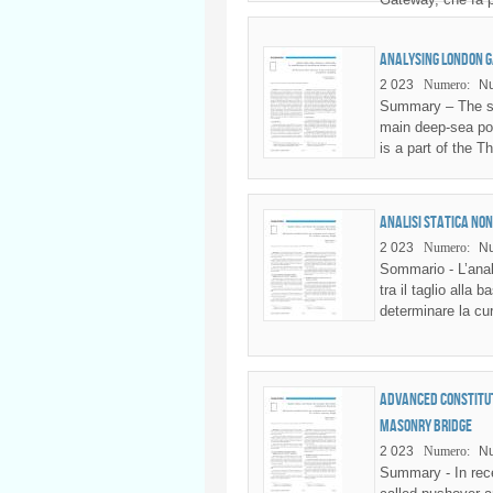
Analysing London G
2 023
Numero:
Nu
Summary – The sco
main deep-sea po
is a part of the 
Analisi statica non
2 023
Numero:
Nu
Sommario - L’anali
tra il taglio alla
determinare la cur
Advanced constitut
masonry bridge
2 023
Numero:
Nu
Summary - In recen