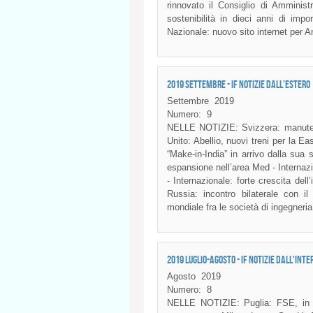
rinnovato il Consiglio di Amminist
sostenibilità in dieci anni di impor
Nazionale: nuovo sito internet per 
2019 SETTEMBRE - IF NOTIZIE DALL'ESTERO
Settembre
2019
Numero:
9
NELLE NOTIZIE: Svizzera: manutenzi
Unito: Abellio, nuovi treni per la E
“Make-in-India” in arrivo dalla sua s
espansione nell’area Med - Internaz
- Internazionale: forte crescita del
Russia: incontro bilaterale con il
mondiale fra le società di ingegneria
2019 LUGLIO-AGOSTO - IF NOTIZIE DALL'INTE
Agosto
2019
Numero:
8
NELLE NOTIZIE: Puglia: FSE, in ar