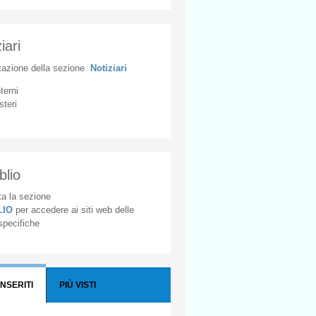
iari
tazione
della
sezione
Notiziari
nterni
steri
blio
a la sezione
BLIO
per accedere ai siti web delle
 specifiche
INSERITI
PIÙ VISTI