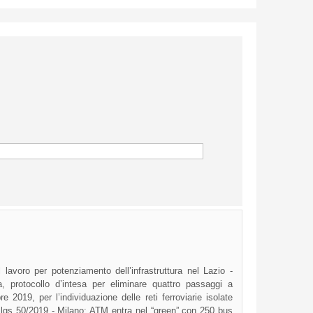
lavoro per potenziamento dell’infrastruttura nel Lazio -
a, protocollo d’intesa per eliminare quattro passaggi a
 2019, per l’individuazione delle reti ferroviarie isolate
.lgs 50/2019 - Milano: ATM entra nel “green” con 250 bus