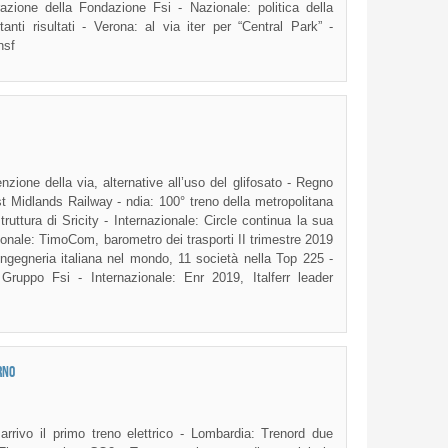
razione della Fondazione Fsi - Nazionale: politica della
tanti risultati - Verona: al via iter per “Central Park” -
Ansf
one della via, alternative all’uso del glifosato - Regno
ast Midlands Railway - ndia: 100° treno della metropolitana
truttura di Sricity - Internazionale: Circle continua la sua
ionale: TimoCom, barometro dei trasporti II trimestre 2019
l’ingegneria italiana nel mondo, 11 società nella Top 225 -
 Gruppo Fsi - Internazionale: Enr 2019, Italferr leader
RNO
rivo il primo treno elettrico - Lombardia: Trenord due