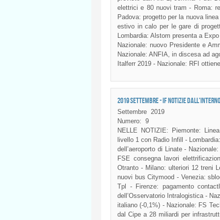
elettrici e 80 nuovi tram - Roma: 
Padova: progetto per la nuova linea
estivo in calo per le gare di prog
Lombardia: Alstom presenta a Expo Fe
Nazionale: nuovo Presidente e Ammi
Nazionale: ANFIA, in discesa ad agos
Italferr 2019 - Nazionale: RFI ottien
2019 SETTEMBRE - IF NOTIZIE DALL'INTERN
Settembre
2019
Numero:
9
NELLE NOTIZIE: Piemonte: Linea 
livello 1 con Radio Infill - Lombardi
dell’aeroporto di Linate - Nazionale:
FSE consegna lavori elettrificazi
Otranto - Milano: ulteriori 12 treni
nuovi bus Citymood - Venezia: sblocca
Tpl - Firenze: pagamento contactl
dell’Osservatorio Intralogistica - Naz
italiano (-0,1%) - Nazionale: FS Tec
dal Cipe a 28 miliardi per infrastrut