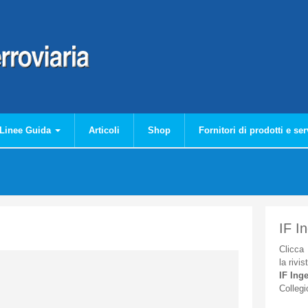
Linee Guida
Articoli
Shop
Fornitori di prodotti e ser
IF I
Clicca
la
rivis
IF
Inge
Collegi