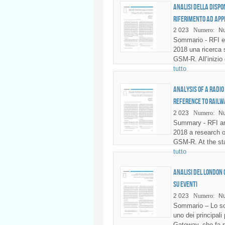
Analisi della dispo
riferimento ad appl
2 023
Numero:
Nu
Sommario - RFI e 
2018 una ricerca s
GSM-R. All’inizio 
tutto
Analysis of a radi
reference to railw
2 023
Numero:
Nu
Summary - RFI an
2018 a research o
GSM-R. At the sta
tutto
Analisi del London
su eventi
2 023
Numero:
Nu
Sommario – Lo sco
uno dei principali
Gateway, che fa 