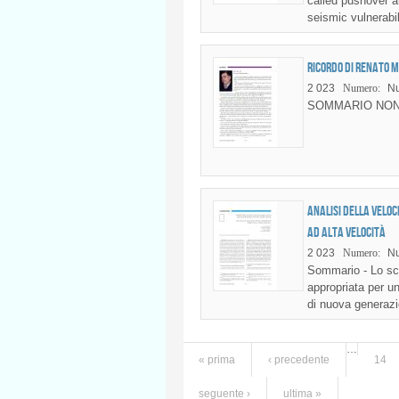
called pushover a
seismic vulnerabi
Ricordo di Renato 
2 023
Numero:
Nu
SOMMARIO NON
Analisi della veloc
ad alta velocità
2 023
Numero:
Nu
Sommario - Lo sco
appropriata per un
di nuova generazi
…
Pagine
« prima
‹ precedente
14
seguente ›
ultima »