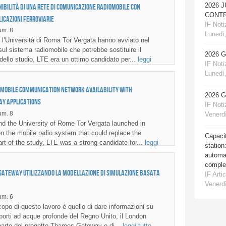
2026 
nibilità di una rete di comunicazione radiomobile con
CONTR
icazioni ferroviarie
IF Notiz
m. 8
Lunedì,
l’Università di Roma Tor Vergata hanno avviato nel
ul sistema radiomobile che potrebbe sostituire il
2026 
dello studio, LTE era un ottimo candidato per...
leggi
IF Notiz
Lunedì,
o mobile communication network availability with
2026 
ay applications
IF Notiz
m. 8
Venerdì
d the University of Rome Tor Vergata launched in
n the mobile radio system that could replace the
Capacit
rt of the study, LTE was a strong candidate for...
leggi
station
automat
comple
 Gateway utilizzando la modellazione di simulazione basata
IF Artic
Venerdì
m. 6
po di questo lavoro è quello di dare informazioni su
 porti ad acque profonde del Regno Unito, il London
parte del progetto Thames Gateway e di...
leggi tutto