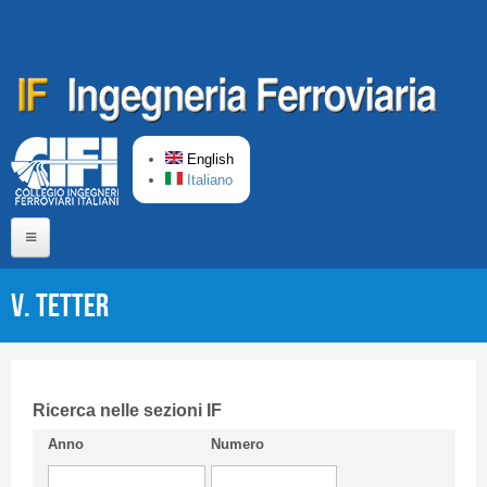
Skip to main content
English
Italiano
Home
V. Tetter
About us
Editorial Board
Short presentation CIFI
Ricerca nelle sezioni IF
Anno
Numero
Guideline