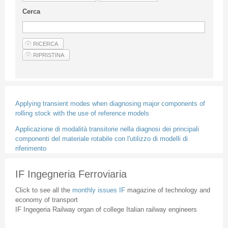
Guideline for authors
Cerca
Privacy & Policy
Articles
Shop
Suppliers of products and services
Applying transient modes when diagnosing major components of
rolling stock with the use of reference models
Applicazione di modalità transitorie nella diagnosi dei principali
componenti del materiale rotabile con l'utilizzo di modelli di
riferimento
IF Ingegneria Ferroviaria
Click to see all the
monthly issues IF
magazine of technology and
economy of transport
IF Ingegeria Railway organ of college Italian railway engineers