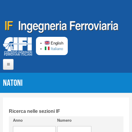
Skip to main content
English
Italiano
Home
NATONI
About us
Editorial Board
Short presentation CIFI
Ricerca nelle sezioni IF
Anno
Numero
Guideline