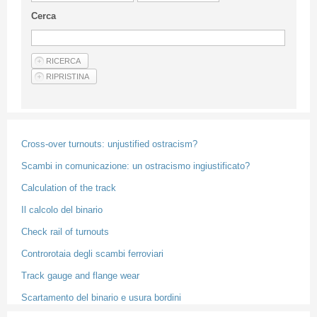
Guideline for authors
Cerca
Privacy & Policy
Articles
Shop
Suppliers of products and services
Cross-over turnouts: unjustified ostracism?
Scambi in comunicazione: un ostracismo ingiustificato?
Calculation of the track
Il calcolo del binario
Check rail of turnouts
Controrotaia degli scambi ferroviari
Track gauge and flange wear
Scartamento del binario e usura bordini