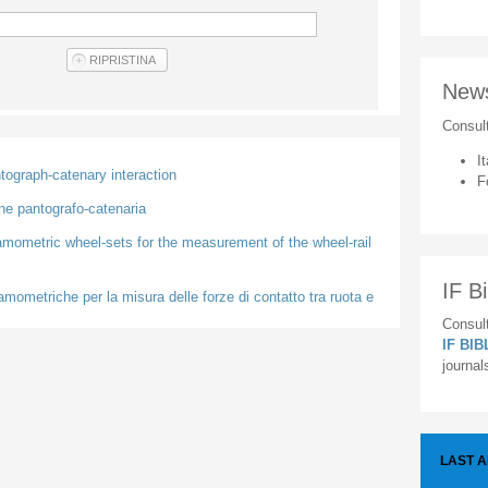
New
Consul
It
ntograph-catenary interaction
F
ione pantografo-catenaria
namometric wheel-sets for the measurement of the wheel-rail
IF Bi
amometriche per la misura delle forze di contatto tra ruota e
Consult
IF BI
journal
LAST 