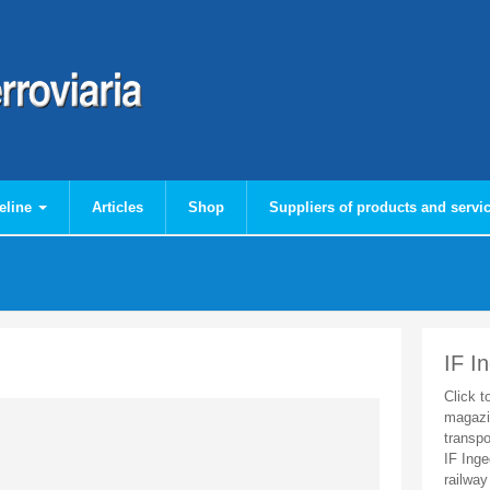
eline
Articles
Shop
Suppliers of products and servi
IF I
Click t
magazi
transpo
IF Inge
railway