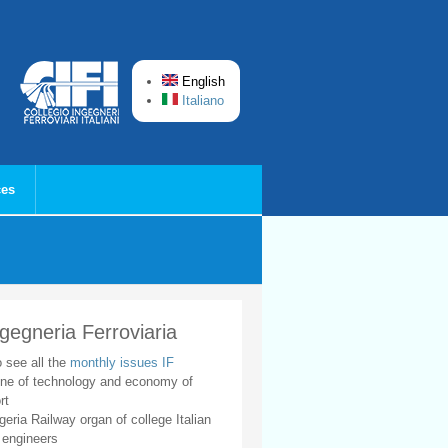
English
Italiano
ces
ngegneria Ferroviaria
o see all the
monthly issues IF
ne of technology and economy of
rt
geria Railway organ of college Italian
 engineers