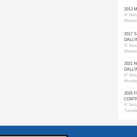
2013 
IF Notiz
Wednes
2017 
DALL'
IF Notiz
Wednes
2021 
DALL'
IF Notiz
Monday
2026 
CONTR
IF Notiz
Tuesday