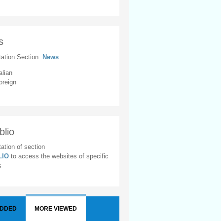
s
tation Section
News
alian
oreign
blio
ation of section
BLIO
to access the websites of specific
s
ADDED
MORE VIEWED