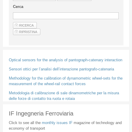
Guideline for authors
Cerca
Privacy & Policy
Articles
Shop
Suppliers of products and services
Optical sensors for the analysis of pantograph-catenary interaction
Sensori ottici per l’analisi dell’interazione pantografo-catenaria
Methodology for the calibration of dynamometric wheel-sets for the
measurement of the wheel-rail contact forces
Metodologia di calibrazione di sale dinamometriche per la misura
delle forze di contatto tra ruota e rotaia
IF Ingegneria Ferroviaria
Click to see all the
monthly issues IF
magazine of technology and
economy of transport