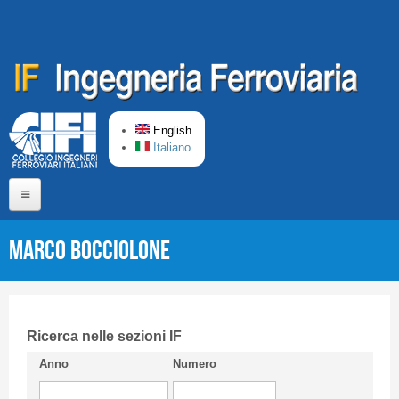
Skip to main content
English
Italiano
Home
Marco BOCCIOLONE
About us
Editorial Board
Short presentation CIFI
Ricerca nelle sezioni IF
Anno
Numero
Guideline