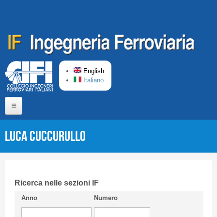
Skip to main content
English
Italiano
Home
Luca CUCCURULLO
About us
Editorial Board
Short presentation CIFI
Ricerca nelle sezioni IF
Anno
Numero
Guideline