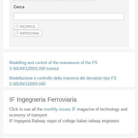
Guideline for authors
Cerca
Privacy & Policy
Articles
Shop
Suppliers of products and services
Modelling and control of the manoeuvre of the FS
S.60UNI/1200/0.040 turnout
Modellazione e controllo della manovra del deviatoio tipo FS
S.60UNI/1200/0.040
IF Ingegneria Ferroviaria
Click to see all the
monthly issues IF
magazine of technology and
economy of transport
IF Ingegeria Railway organ of college Italian railway engineers