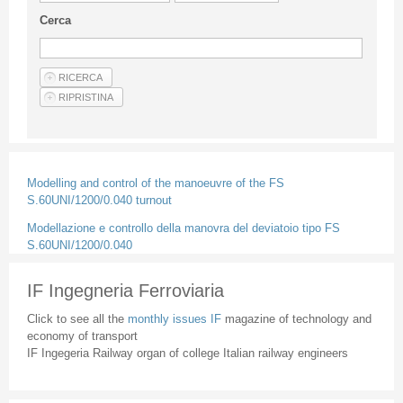
Guideline for authors
Cerca
Privacy & Policy
Articles
Shop
Suppliers of products and services
Modelling and control of the manoeuvre of the FS
S.60UNI/1200/0.040 turnout
Modellazione e controllo della manovra del deviatoio tipo FS
S.60UNI/1200/0.040
IF Ingegneria Ferroviaria
Click to see all the
monthly issues IF
magazine of technology and
economy of transport
IF Ingegeria Railway organ of college Italian railway engineers