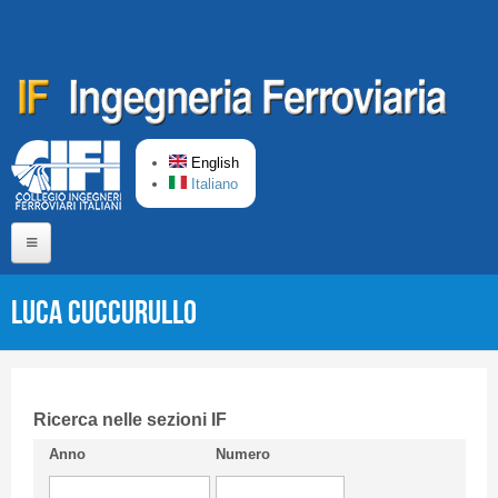
Skip to main content
English
Italiano
Home
Luca CUCCURULLO
About us
Editorial Board
Short presentation CIFI
Ricerca nelle sezioni IF
Anno
Numero
Guideline