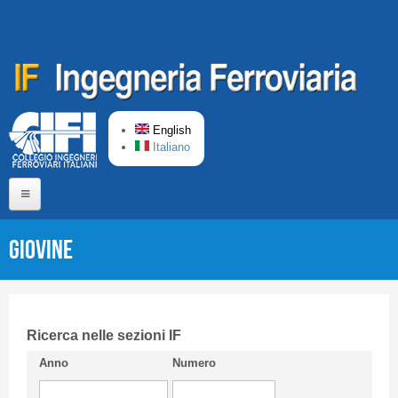
Skip to main content
English
Italiano
Home
GIOVINE
About us
Editorial Board
Short presentation CIFI
Ricerca nelle sezioni IF
Anno
Numero
Guideline