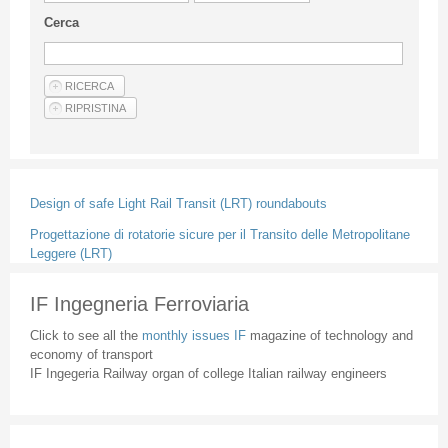
Guideline for authors
Cerca
Privacy & Policy
Articles
Shop
Suppliers of products and services
Design of safe Light Rail Transit (LRT) roundabouts
Progettazione di rotatorie sicure per il Transito delle Metropolitane
Leggere (LRT)
IF Ingegneria Ferroviaria
Click to see all the
monthly issues IF
magazine of technology and
economy of transport
IF Ingegeria Railway organ of college Italian railway engineers