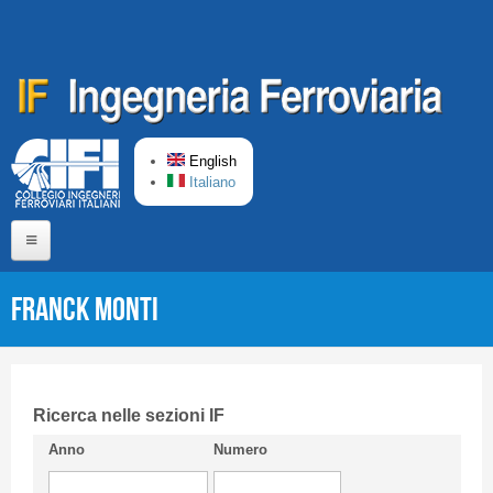
Skip to main content
English
Italiano
Home
Franck MONTI
About us
Editorial Board
Short presentation CIFI
Ricerca nelle sezioni IF
Anno
Numero
Guideline